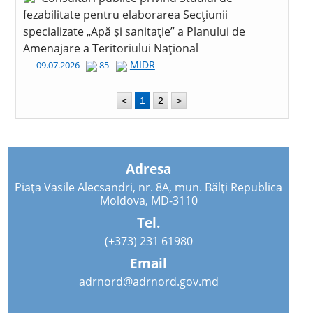
fezabilitate pentru elaborarea Secțiunii
specializate „Apă și sanitație” a Planului de
Amenajare a Teritoriului Național
MIDR
09.07.2026
85
<
1
2
>
Adresa
Piața Vasile Alecsandri, nr. 8A, mun. Bălți Republica
Moldova, MD-3110
Tel.
(+373) 231 61980
Email
adrnord@adrnord.gov.md