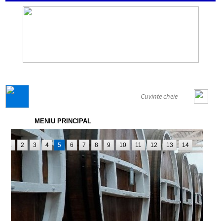
GENERAL
MENIU PRINCIPAL
1
2
3
4
5
6
7
8
9
10
11
12
13
14