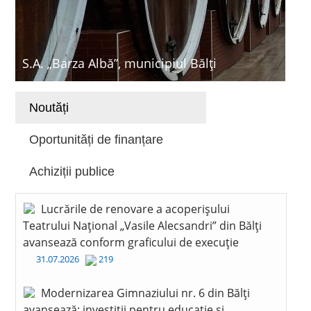
S.A. „Barza Albă”, municipiul Bălți
Noutăți
Oportunități de finanțare
Achiziții publice
Lucrările de renovare a acoperișului
Teatrului Național „Vasile Alecsandri” din Bălți
avansează conform graficului de execuție
31.07.2026
219
Modernizarea Gimnaziului nr. 6 din Bălți
avansează: investiții pentru educație și