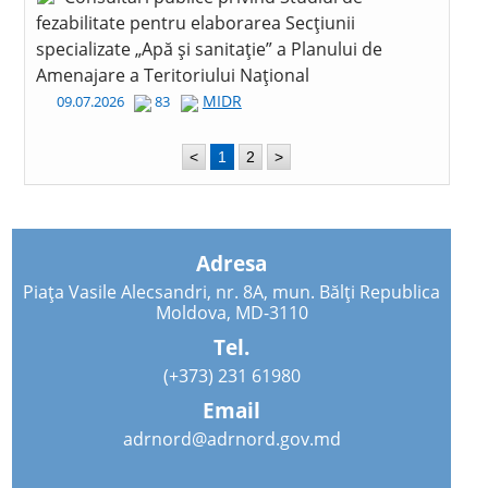
fezabilitate pentru elaborarea Secțiunii
specializate „Apă și sanitație” a Planului de
Amenajare a Teritoriului Național
MIDR
09.07.2026
83
<
1
2
>
Adresa
Piața Vasile Alecsandri, nr. 8A, mun. Bălți Republica
Moldova, MD-3110
Tel.
(+373) 231 61980
Email
adrnord@adrnord.gov.md