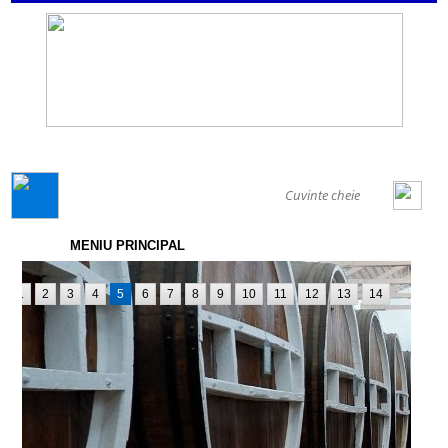
GENERAL
MENIU PRINCIPAL
1
2
3
4
5
6
7
8
9
10
11
12
13
14