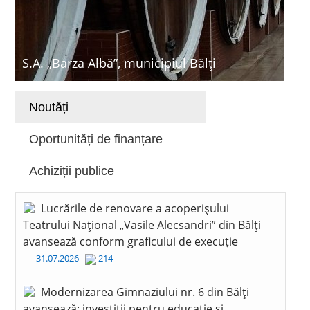
S.A. „Barza Albă”, municipiul Bălți
Noutăți
Oportunități de finanțare
Achiziții publice
Lucrările de renovare a acoperișului
Teatrului Național „Vasile Alecsandri” din Bălți
avansează conform graficului de execuție
31.07.2026
214
Modernizarea Gimnaziului nr. 6 din Bălți
avansează: investiții pentru educație și