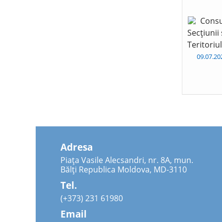
Consu
Secțiunii
Teritoriu
09.07.2
Adresa
Piața Vasile Alecsandri, nr. 8A, mun.
Bălți Republica Moldova, MD-3110
Tel.
(+373) 231 61980
Email