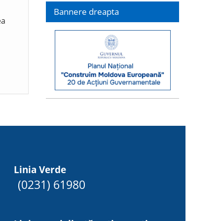
Bannere dreapta
ea
Linia Verde
(0231) 61980