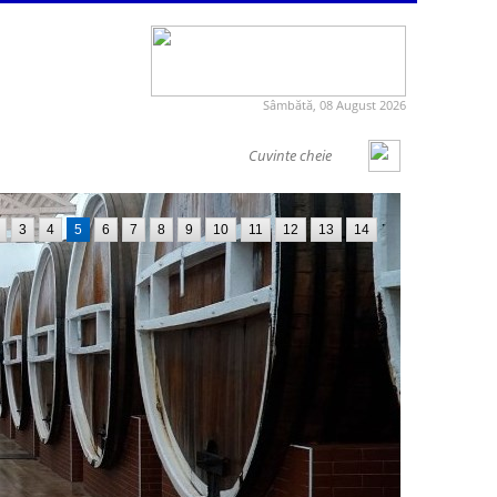
Sâmbătă, 08 August 2026
3
4
5
6
7
8
9
10
11
12
13
14