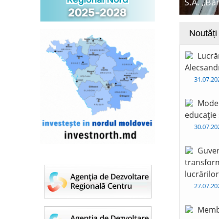
S.A. „Ba
Noutăți
Lucră
Alecsandr
31.07.2
Moder
educație 
30.07.2
Guver
transform
lucrărilo
27.07.2
Membr