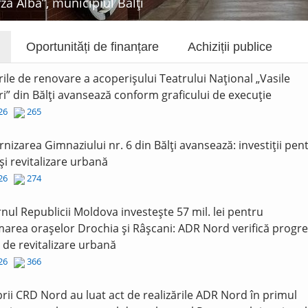
rza Albă”, municipiul Bălți
Oportunități de finanțare
Achiziții publice
rile de renovare a acoperișului Teatrului Național „Vasile
i” din Bălți avansează conform graficului de execuție
026
265
nizarea Gimnaziului nr. 6 din Bălți avansează: investiții pen
și revitalizare urbană
026
274
nul Republicii Moldova investește 57 mil. lei pentru
area orașelor Drochia și Râșcani: ADR Nord verifică progre
r de revitalizare urbană
026
366
ii CRD Nord au luat act de realizările ADR Nord în primul