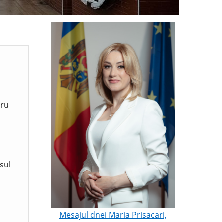
tru
sul
Mesajul dnei Maria Prisacari,