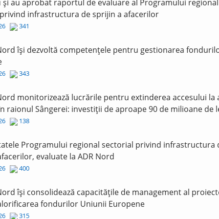
și au aprobat raportul de evaluare al Programului regional
 privind infrastructura de sprijin a afacerilor
026
341
ord își dezvoltă competențele pentru gestionarea fonduril
e
026
343
ord monitorizează lucrările pentru extinderea accesului la
în raionul Sângerei: investiții de aproape 90 de milioane de l
026
138
tatele Programului regional sectorial privind infrastructura
 afacerilor, evaluate la ADR Nord
026
400
ord își consolidează capacitățile de management al proiect
lorificarea fondurilor Uniunii Europene
026
315