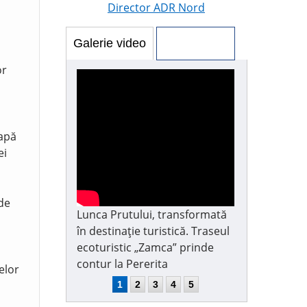
Director ADR Nord
Galerie video
Galerie foto
or
 apă
ei
 de
Lunca Prutului, transformată
în destinație turistică. Traseul
ecoturistic „Zamca” prinde
contur la Pererita
elor
1
2
3
4
5