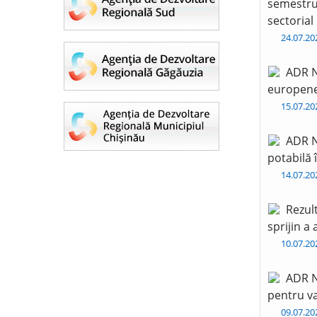
semestru 
sectorial
24.07.2
ADR N
europen
15.07.2
ADR N
potabilă 
14.07.2
Rezul
sprijin a
10.07.2
ADR N
pentru va
09.07.2