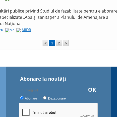
ltări publice privind Studiul de fezabilitate pentru elaborar
 specializate „Apă și sanitație” a Planului de Amenajare a
lui Național
MIDR
026
97
<
1
2
>
Abonare la noutăţi
OK
Abonare
Dezabonare