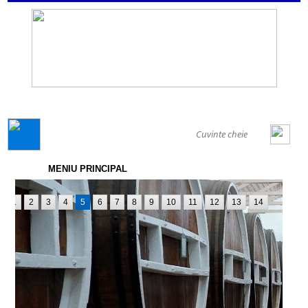
GENERAL
MENIU PRINCIPAL
1
2
3
4
5
6
7
8
9
10
11
12
13
14