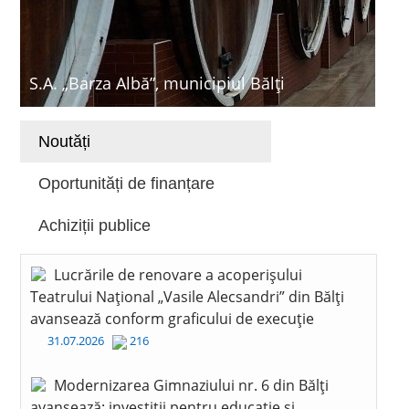
S.A. „Barza Albă”, municipiul Bălți
Noutăți
Oportunități de finanțare
Achiziții publice
Lucrările de renovare a acoperișului
Teatrului Național „Vasile Alecsandri” din Bălți
avansează conform graficului de execuție
31.07.2026
216
Modernizarea Gimnaziului nr. 6 din Bălți
avansează: investiții pentru educație și