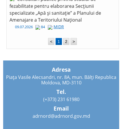
fezabilitate pentru elaborarea Secțiunii
specializate „Apă și sanitație” a Planului de
Amenajare a Teritoriului Național
MIDR
09.07.2026
84
<
1
2
>
Adresa
Piața Vasile Alecsandri, nr. 8A, mun. Bălți Republica
Moldova, MD-3110
Tel.
(+373) 231 61980
Email
adrnord@adrnord.gov.md