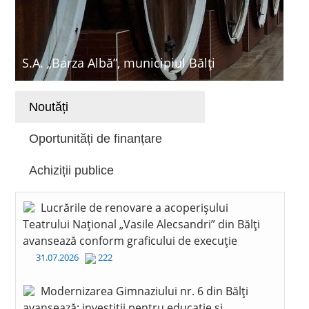
S.A. „Barza Albă”, municipiul Bălți
Noutăți
Oportunități de finanțare
Achiziții publice
Lucrările de renovare a acoperișului
Teatrului Național „Vasile Alecsandri” din Bălți
avansează conform graficului de execuție
31.07.2026
222
Modernizarea Gimnaziului nr. 6 din Bălți
avansează: investiții pentru educație și