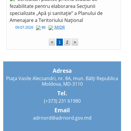
fezabilitate pentru elaborarea Secțiunii
specializate „Apă și sanitație” a Planului de
Amenajare a Teritoriului Național
MIDR
09.07.2026
86
<
1
2
>
Adresa
Piața Vasile Alecsandri, nr. 8A, mun. Bălți Republica
Moldova, MD-3110
Tel.
(+373) 231 61980
Email
adrnord@adrnord.gov.md