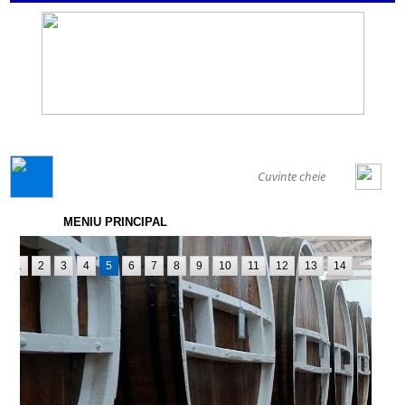
GENERAL
MENIU PRINCIPAL
1
2
3
4
5
6
7
8
9
10
11
12
13
14