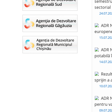
semestru 
sectorial
24.07.2
ADR N
europen
15.07.2
ADR N
potabilă 
14.07.2
Rezul
sprijin a
10.07.2
ADR N
pentru va
09.07.2