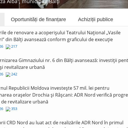
rza Albă”, municipiul Bălți
Oportunități de finanțare
Achiziții publice
rile de renovare a acoperișului Teatrului Național „Vasile
i” din Bălți avansează conform graficului de execuție
026
217
nizarea Gimnaziului nr. 6 din Bălți avansează: investiții pen
și revitalizare urbană
026
242
nul Republicii Moldova investește 57 mil. lei pentru
area orașelor Drochia și Râșcani: ADR Nord verifică progre
r de revitalizare urbană
026
353
ii CRD Nord au luat act de realizările ADR Nord în primul