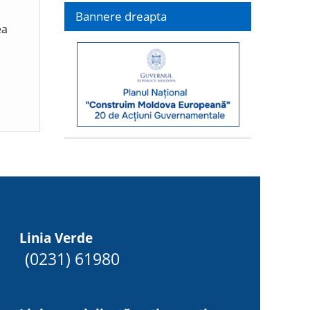
Bannere dreapta
ea
Linia Verde
(0231) 61980