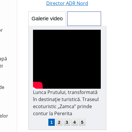
Director ADR Nord
Galerie video
Galerie foto
or
 apă
ei
 de
Lunca Prutului, transformată
în destinație turistică. Traseul
ecoturistic „Zamca” prinde
contur la Pererita
elor
1
2
3
4
5