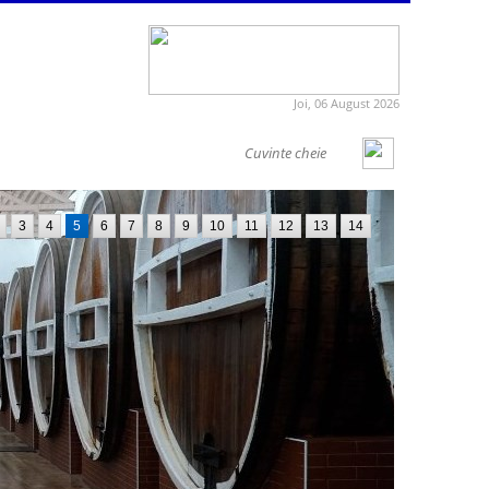
Joi, 06 August 2026
3
4
5
6
7
8
9
10
11
12
13
14