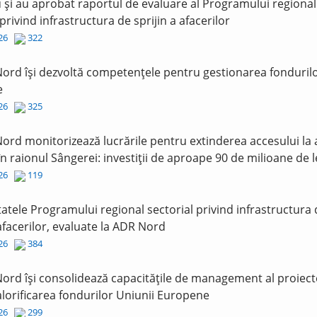
și au aprobat raportul de evaluare al Programului regional
 privind infrastructura de sprijin a afacerilor
026
322
ord își dezvoltă competențele pentru gestionarea fonduril
e
026
325
ord monitorizează lucrările pentru extinderea accesului la
în raionul Sângerei: investiții de aproape 90 de milioane de l
026
119
tatele Programului regional sectorial privind infrastructura
 afacerilor, evaluate la ADR Nord
026
384
ord își consolidează capacitățile de management al proiect
lorificarea fondurilor Uniunii Europene
026
299