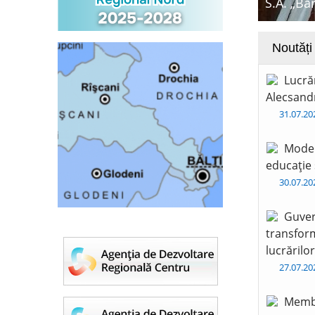
S.A. „Ba
Noutăți
Lucră
Alecsandr
31.07.2
Moder
educație 
30.07.2
Guver
transform
lucrărilo
27.07.2
Membr