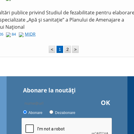
ltări publice privind Studiul de fezabilitate pentru elaborar
 specializate „Apă și sanitație” a Planului de Amenajare a
lui Național
MIDR
026
84
<
1
2
>
Abonare la noutăţi
OK
Abonare
Dezabonare