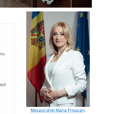
tru
sul
Mesajul dnei Maria Prisacari,