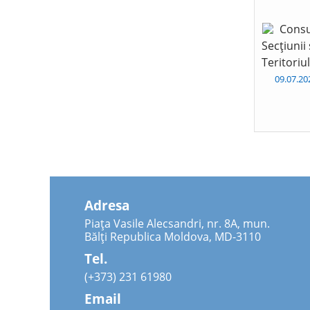
Consu
Secțiunii
Teritoriu
09.07.2
Adresa
Piața Vasile Alecsandri, nr. 8A, mun.
Bălți Republica Moldova, MD-3110
Tel.
(+373) 231 61980
Email