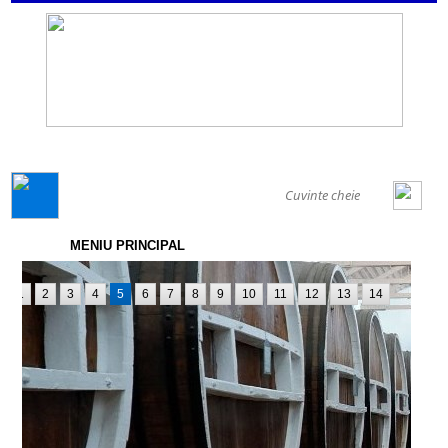
GENERAL
MENIU PRINCIPAL
1
2
3
4
5
6
7
8
9
10
11
12
13
14