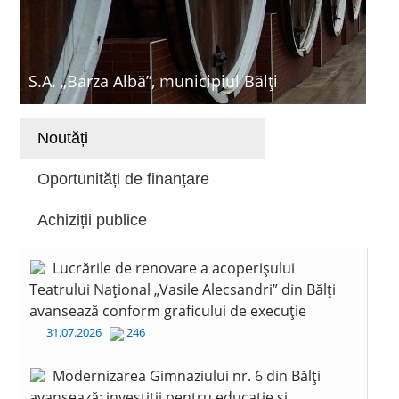
S.A. „Barza Albă”, municipiul Bălți
Noutăți
Oportunități de finanțare
Achiziții publice
Lucrările de renovare a acoperișului
Teatrului Național „Vasile Alecsandri” din Bălți
avansează conform graficului de execuție
31.07.2026
246
Modernizarea Gimnaziului nr. 6 din Bălți
avansează: investiții pentru educație și