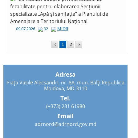
fezabilitate pentru elaborarea Secțiunii
specializate „Apă și sanitație” a Planului de
Amenajare a Teritoriului Național
MIDR
09.07.2026
92
<
1
2
>
Adresa
Piața Vasile Alecsandri, nr. 8A, mun. Bălți Republica
Moldova, MD-3110
Tel.
(+373) 231 61980
Email
adrnord@adrnord.gov.md