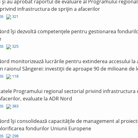
și au aprobat raportul de evaluare al Programului regional
 privind infrastructura de sprijin a afacerilor
026
321
ord își dezvoltă competențele pentru gestionarea fonduril
e
026
325
ord monitorizează lucrările pentru extinderea accesului la
în raionul Sângerei: investiții de aproape 90 de milioane de l
026
118
tatele Programului regional sectorial privind infrastructura
 afacerilor, evaluate la ADR Nord
026
383
ord își consolidează capacitățile de management al proiect
lorificarea fondurilor Uniunii Europene
026
298