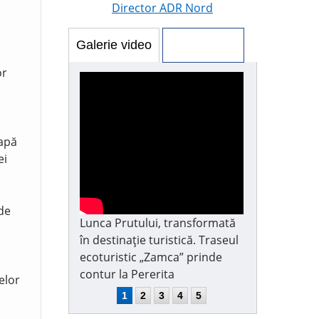
Director ADR Nord
Galerie video
Galerie foto
or
 apă
ei
 de
Lunca Prutului, transformată
în destinație turistică. Traseul
ecoturistic „Zamca” prinde
contur la Pererita
elor
1
2
3
4
5