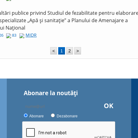
ltări publice privind Studiul de fezabilitate pentru elaborar
 specializate „Apă și sanitație” a Planului de Amenajare a
lui Național
MIDR
026
83
<
1
2
>
Abonare la noutăţi
OK
Abonare
Dezabonare