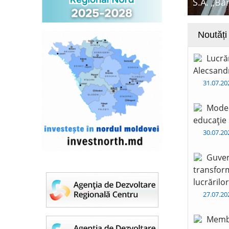
S.A. „Ba
Noutăți
Lucră
Alecsandr
31.07.2
Moder
educație 
30.07.2
Guver
transform
lucrărilo
27.07.2
Membr