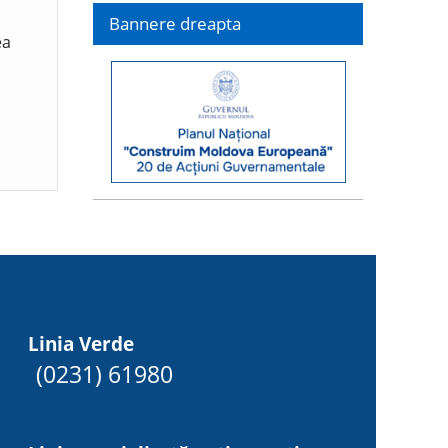
Bannere dreapta
ea
Linia Verde
(0231) 61980