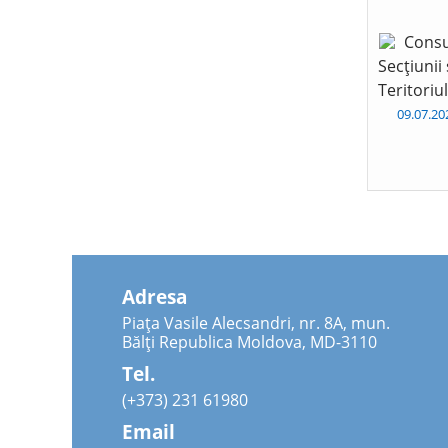
Consu
Secțiunii
Teritoriu
09.07.2
Adresa
Piața Vasile Alecsandri, nr. 8A, mun.
Bălți Republica Moldova, MD-3110
Tel.
(+373) 231 61980
Email