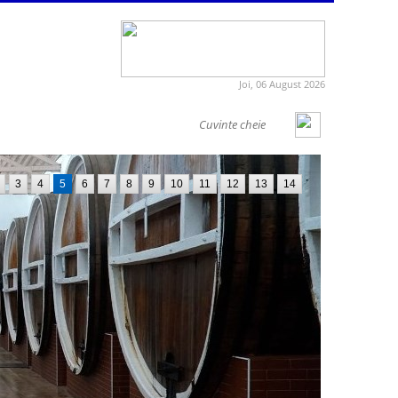
Joi, 06 August 2026
3
4
5
6
7
8
9
10
11
12
13
14