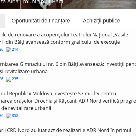
rza Albă”, municipiul Bălți
Oportunități de finanțare
Achiziții publice
rile de renovare a acoperișului Teatrului Național „Vasile
i” din Bălți avansează conform graficului de execuție
026
214
nizarea Gimnaziului nr. 6 din Bălți avansează: investiții pen
și revitalizare urbană
026
235
nul Republicii Moldova investește 57 mil. lei pentru
area orașelor Drochia și Râșcani: ADR Nord verifică progre
r de revitalizare urbană
026
352
ii CRD Nord au luat act de realizările ADR Nord în primul