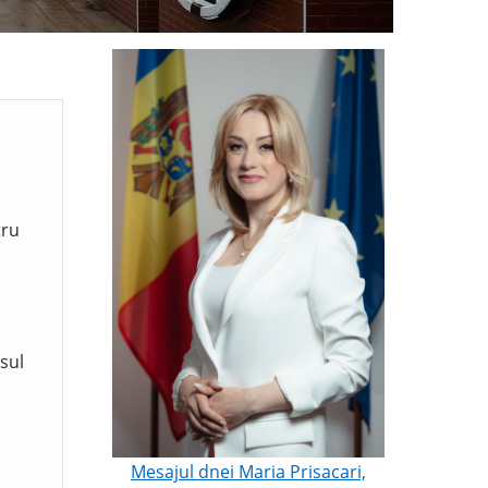
tru
sul
Mesajul dnei Maria Prisacari,