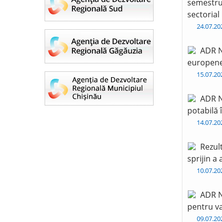
semestru 
sectorial
24.07.2
ADR N
europen
15.07.2
ADR N
potabilă 
14.07.2
Rezul
sprijin a
10.07.2
ADR N
pentru va
09.07.2