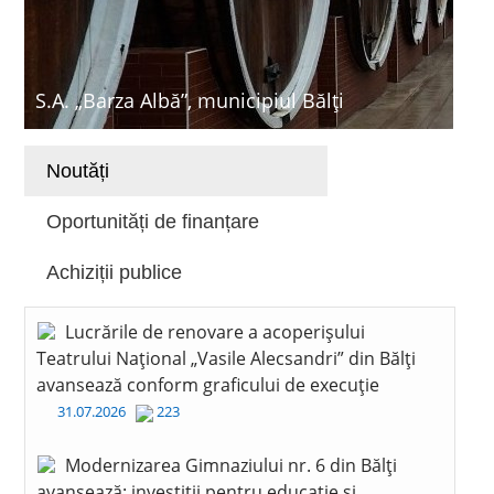
S.A. „Barza Albă”, municipiul Bălți
Noutăți
Oportunități de finanțare
Achiziții publice
Lucrările de renovare a acoperișului
Teatrului Național „Vasile Alecsandri” din Bălți
avansează conform graficului de execuție
31.07.2026
223
Modernizarea Gimnaziului nr. 6 din Bălți
avansează: investiții pentru educație și