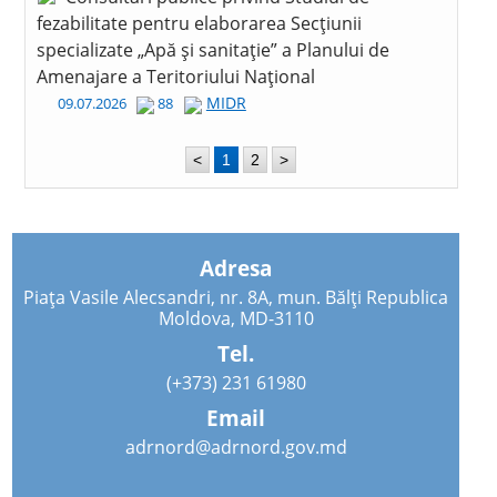
fezabilitate pentru elaborarea Secțiunii
specializate „Apă și sanitație” a Planului de
Amenajare a Teritoriului Național
MIDR
09.07.2026
88
<
1
2
>
Adresa
Piața Vasile Alecsandri, nr. 8A, mun. Bălți Republica
Moldova, MD-3110
Tel.
(+373) 231 61980
Email
adrnord@adrnord.gov.md