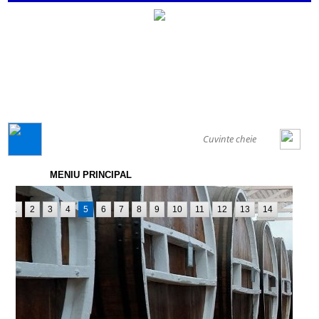
GENERAL
MENIU PRINCIPAL
1
2
3
4
5
6
7
8
9
10
11
12
13
14