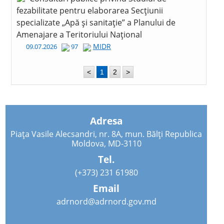
fezabilitate pentru elaborarea Secțiunii
specializate „Apă și sanitație” a Planului de
Amenajare a Teritoriului Național
MIDR
09.07.2026
97
<
1
2
>
Adresa
Piața Vasile Alecsandri, nr. 8A, mun. Bălți Republica
Moldova, MD-3110
Tel.
(+373) 231 61980
Email
adrnord@adrnord.gov.md