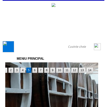
GENERAL
MENIU PRINCIPAL
1
2
3
4
5
6
7
8
9
10
11
12
13
14