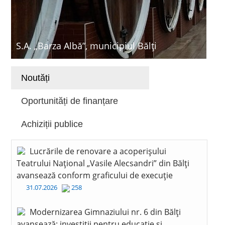
S.A. „Barza Albă”, municipiul Bălți
Noutăți
Oportunități de finanțare
Achiziții publice
Lucrările de renovare a acoperișului
Teatrului Național „Vasile Alecsandri” din Bălți
avansează conform graficului de execuție
31.07.2026
258
Modernizarea Gimnaziului nr. 6 din Bălți
avansează: investiții pentru educație și