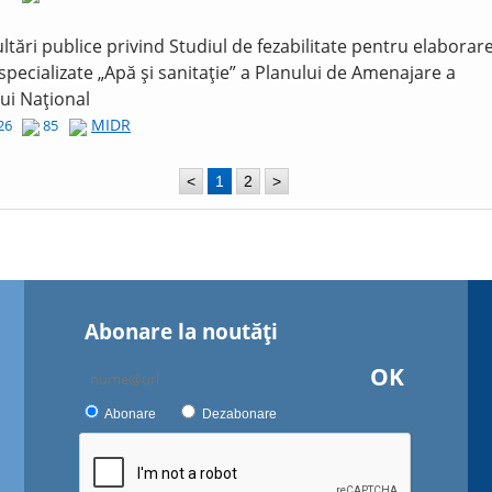
ltări publice privind Studiul de fezabilitate pentru elaborar
 specializate „Apă și sanitație” a Planului de Amenajare a
lui Național
MIDR
026
85
<
1
2
>
Abonare la noutăţi
OK
Abonare
Dezabonare