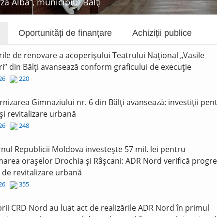
rza Albă”, municipiul Bălți
Oportunități de finanțare
Achiziții publice
rile de renovare a acoperișului Teatrului Național „Vasile
i” din Bălți avansează conform graficului de execuție
026
220
nizarea Gimnaziului nr. 6 din Bălți avansează: investiții pen
și revitalizare urbană
026
248
nul Republicii Moldova investește 57 mil. lei pentru
area orașelor Drochia și Râșcani: ADR Nord verifică progre
r de revitalizare urbană
026
355
ii CRD Nord au luat act de realizările ADR Nord în primul