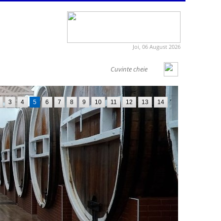
Joi, 06 August 2026
3
4
5
6
7
8
9
10
11
12
13
14