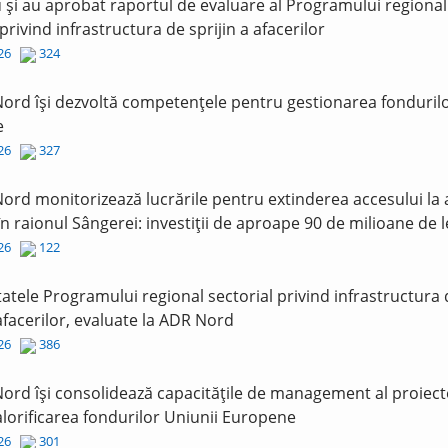
și au aprobat raportul de evaluare al Programului regional
 privind infrastructura de sprijin a afacerilor
026
324
ord își dezvoltă competențele pentru gestionarea fonduril
e
026
327
ord monitorizează lucrările pentru extinderea accesului la
în raionul Sângerei: investiții de aproape 90 de milioane de l
026
122
tatele Programului regional sectorial privind infrastructura
 afacerilor, evaluate la ADR Nord
026
386
ord își consolidează capacitățile de management al proiect
lorificarea fondurilor Uniunii Europene
026
301