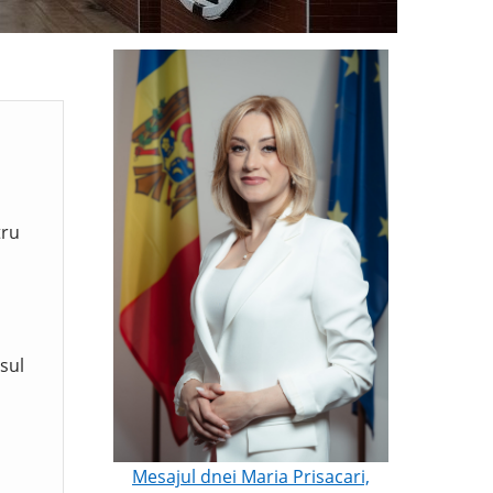
tru
sul
Mesajul dnei Maria Prisacari,