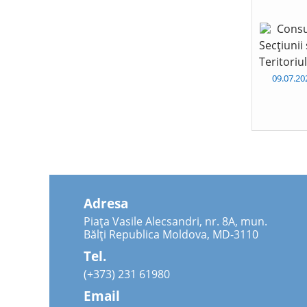
Consu
Secțiunii
Teritoriu
09.07.2
Adresa
Piața Vasile Alecsandri, nr. 8A, mun.
Bălți Republica Moldova, MD-3110
Tel.
(+373) 231 61980
Email