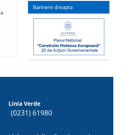
Bannere dreapta
ea
Linia Verde
(0231) 61980