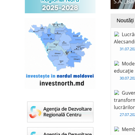
S.A. „Ba
Noutăți
Lucră
Alecsandr
31.07.2
Moder
educație 
30.07.2
Guver
transform
lucrărilo
27.07.2
Membr