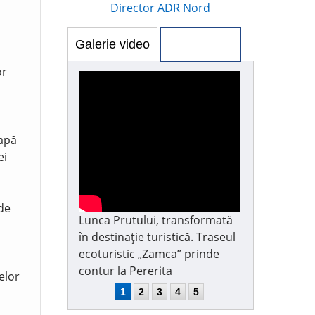
Director ADR Nord
Galerie video
Galerie foto
or
 apă
ei
 de
Lunca Prutului, transformată
în destinație turistică. Traseul
ecoturistic „Zamca” prinde
contur la Pererita
elor
1
2
3
4
5