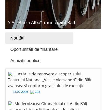
S.A. „Barza Albă”, municipiul Bălți
Noutăți
Oportunități de finanțare
Achiziții publice
Lucrările de renovare a acoperișului
Teatrului Național „Vasile Alecsandri” din Bălți
avansează conform graficului de execuție
31.07.2026
223
Modernizarea Gimnaziului nr. 6 din Bălți
avansează: investiții pentru educație și