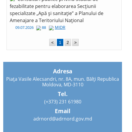
fezabilitate pentru elaborarea Secțiunii
specializate „Apă și sanitație” a Planului de
Amenajare a Teritoriului Național
MIDR
09.07.2026
88
<
1
2
>
Adresa
Piața Vasile Alecsandri, nr. 8A, mun. Bălți Republica
Moldova, MD-3110
Tel.
(+373) 231 61980
Email
adrnord@adrnord.gov.md