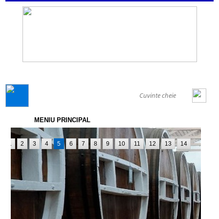
GENERAL
MENIU PRINCIPAL
1
2
3
4
5
6
7
8
9
10
11
12
13
14