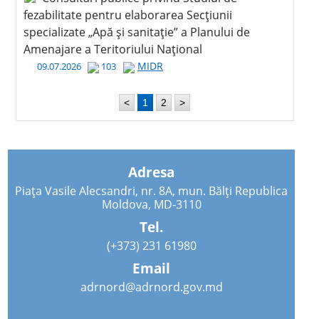
fezabilitate pentru elaborarea Secțiunii
specializate „Apă și sanitație” a Planului de
Amenajare a Teritoriului Național
MIDR
09.07.2026
103
<
1
2
>
Adresa
Piața Vasile Alecsandri, nr. 8A, mun. Bălți Republica
Moldova, MD-3110
Tel.
(+373) 231 61980
Email
adrnord@adrnord.gov.md