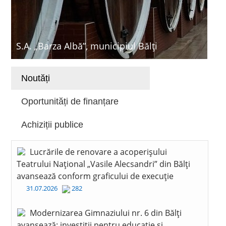
S.A. „Barza Albă”, municipiul Bălți
Noutăți
Oportunități de finanțare
Achiziții publice
Lucrările de renovare a acoperișului
Teatrului Național „Vasile Alecsandri” din Bălți
avansează conform graficului de execuție
31.07.2026
282
Modernizarea Gimnaziului nr. 6 din Bălți
avansează: investiții pentru educație și