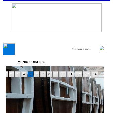
GENERAL
MENIU PRINCIPAL
1
2
3
4
5
6
7
8
9
10
11
12
13
14