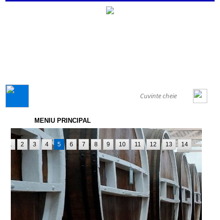
GENERAL
MENIU PRINCIPAL
1
2
3
4
5
6
7
8
9
10
11
12
13
14