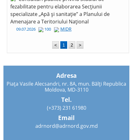
fezabilitate pentru elaborarea Secțiunii
specializate „Apă și sanitație” a Planului de
Amenajare a Teritoriului Național
MIDR
09.07.2026
100
<
1
2
>
Adresa
Piața Vasile Alecsandri, nr. 8A, mun. Bălți Republica
Moldova, MD-3110
Tel.
(+373) 231 61980
Email
adrnord@adrnord.gov.md