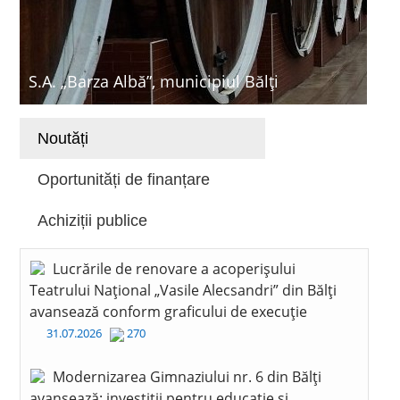
S.A. „Barza Albă”, municipiul Bălți
Noutăți
Oportunități de finanțare
Achiziții publice
Lucrările de renovare a acoperișului
Teatrului Național „Vasile Alecsandri” din Bălți
avansează conform graficului de execuție
31.07.2026
270
Modernizarea Gimnaziului nr. 6 din Bălți
avansează: investiții pentru educație și