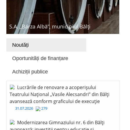
S.A. „Barza Albă”, municipiul Bălți
Noutăți
Oportunități de finanțare
Achiziții publice
Lucrările de renovare a acoperișului
Teatrului Național „Vasile Alecsandri” din Bălți
avansează conform graficului de execuție
31.07.2026
279
Modernizarea Gimnaziului nr. 6 din Bălți
avansează: investiții pentru educație și