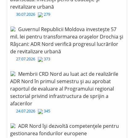
revitalizare urbană
30.07.2026
279
Guvernul Republicii Moldova investește 57
mil. lei pentru transformarea orașelor Drochia și
Râșcani: ADR Nord verifică progresul lucrărilor
de revitalizare urbană
27.07.2026
373
Membrii CRD Nord au luat act de realizările
ADR Nord în primul semestru și au aprobat
raportul de evaluare al Programului regional
sectorial privind infrastructura de sprijin a
afacerilor
24.07.2026
345
ADR Nord își dezvoltă competențele pentru
gestionarea fondurilor europene