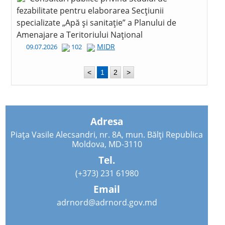
fezabilitate pentru elaborarea Secțiunii
specializate „Apă și sanitație” a Planului de
Amenajare a Teritoriului Național
MIDR
09.07.2026
102
<
1
2
>
Adresa
Piața Vasile Alecsandri, nr. 8A, mun. Bălți Republica
Moldova, MD-3110
Tel.
(+373) 231 61980
Email
adrnord@adrnord.gov.md