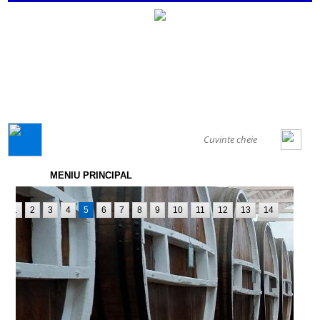
GENERAL
MENIU PRINCIPAL
1
2
3
4
5
6
7
8
9
10
11
12
13
14