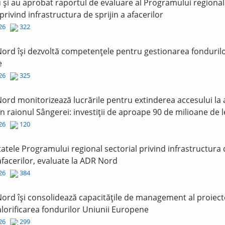
și au aprobat raportul de evaluare al Programului regional
 privind infrastructura de sprijin a afacerilor
026
322
ord își dezvoltă competențele pentru gestionarea fonduril
e
026
325
ord monitorizează lucrările pentru extinderea accesului la
în raionul Sângerei: investiții de aproape 90 de milioane de l
026
120
tatele Programului regional sectorial privind infrastructura
 afacerilor, evaluate la ADR Nord
026
384
ord își consolidează capacitățile de management al proiect
lorificarea fondurilor Uniunii Europene
026
299