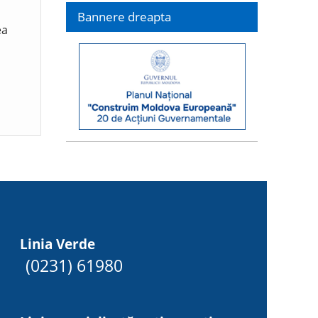
Bannere dreapta
ea
Linia Verde
(0231) 61980