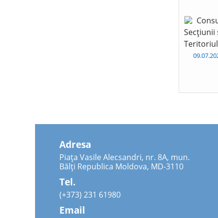
Consu
Secțiunii
Teritoriu
09.07.2
Adresa
Piața Vasile Alecsandri, nr. 8A, mun.
Bălți Republica Moldova, MD-3110
Tel.
(+373) 231 61980
Email