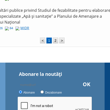
ltări publice privind Studiul de fezabilitate pentru elaborar
 specializate „Apă și sanitație” a Planului de Amenajare a
lui Național
MIDR
026
84
<
1
2
>
Abonare la noutăţi
OK
Abonare
Dezabonare