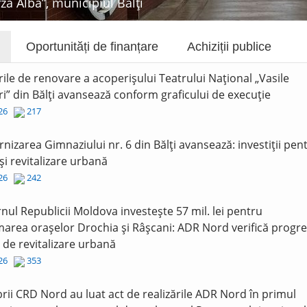
rza Albă”, municipiul Bălți
Oportunități de finanțare
Achiziții publice
rile de renovare a acoperișului Teatrului Național „Vasile
i” din Bălți avansează conform graficului de execuție
026
217
nizarea Gimnaziului nr. 6 din Bălți avansează: investiții pen
și revitalizare urbană
026
242
nul Republicii Moldova investește 57 mil. lei pentru
area orașelor Drochia și Râșcani: ADR Nord verifică progre
r de revitalizare urbană
026
353
ii CRD Nord au luat act de realizările ADR Nord în primul