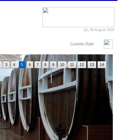
Joi, 06 August 2026
3
4
5
6
7
8
9
10
11
12
13
14