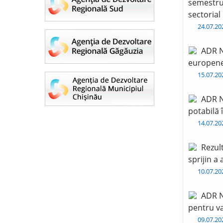
semestru 
sectorial
24.07.2
ADR N
europen
15.07.2
ADR N
potabilă 
14.07.2
Rezul
sprijin a
10.07.2
ADR N
pentru va
09.07.2