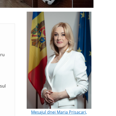
tru
sul
Mesajul dnei Maria Prisacari,