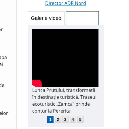
Director ADR Nord
Galerie video
Galerie foto
or
 apă
ei
 de
Lunca Prutului, transformată
în destinație turistică. Traseul
ecoturistic „Zamca” prinde
contur la Pererita
elor
1
2
3
4
5