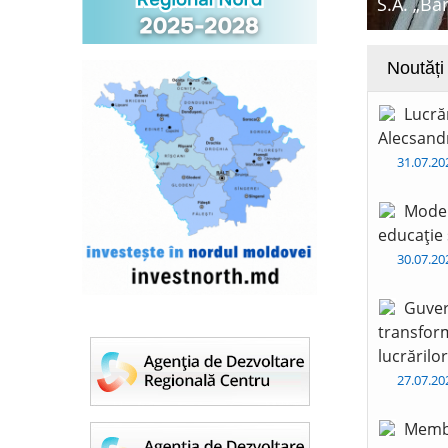
S.A. „Ba
Noutăți
Lucră
Alecsandr
31.07.2
Moder
educație 
30.07.2
Guver
transform
lucrărilo
27.07.2
Membr