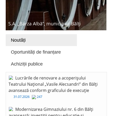
S.A. „Barza Albă”, municipiul Bălți
Noutăți
Oportunități de finanțare
Achiziții publice
Lucrările de renovare a acoperișului
Teatrului Național „Vasile Alecsandri” din Bălți
avansează conform graficului de execuție
31.07.2026
247
Modernizarea Gimnaziului nr. 6 din Bălți
avansează: investiții pentru educație și