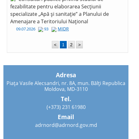
fezabilitate pentru elaborarea Secțiunii
specializate „Apă și sanitație” a Planului de
Amenajare a Teritoriului Național
MIDR
09.07.2026
93
<
1
2
>
Adresa
Piața Vasile Alecsandri, nr. 8A, mun. Bălți Republica
Moldova, MD-3110
Tel.
(+373) 231 61980
Email
adrnord@adrnord.gov.md