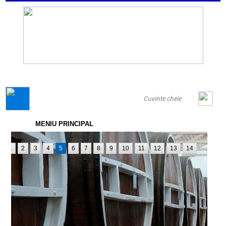
GENERAL
MENIU PRINCIPAL
1
2
3
4
5
6
7
8
9
10
11
12
13
14