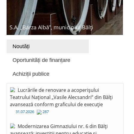
S.A. „Barza Albă”, municipiul Bălți
Noutăți
Oportunități de finanțare
Achiziții publice
Lucrările de renovare a acoperișului
Teatrului Național „Vasile Alecsandri” din Bălți
avansează conform graficului de execuție
31.07.2026
287
Modernizarea Gimnaziului nr. 6 din Bălți
avansează: investiții pentru educație și