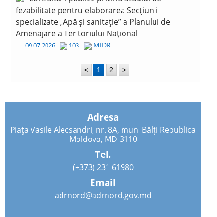
fezabilitate pentru elaborarea Secțiunii
specializate „Apă și sanitație” a Planului de
Amenajare a Teritoriului Național
MIDR
09.07.2026
103
<
1
2
>
Adresa
Piața Vasile Alecsandri, nr. 8A, mun. Bălți Republica
Moldova, MD-3110
Tel.
(+373) 231 61980
Email
adrnord@adrnord.gov.md