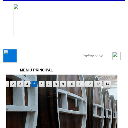
GENERAL
MENIU PRINCIPAL
1
2
3
4
5
6
7
8
9
10
11
12
13
14