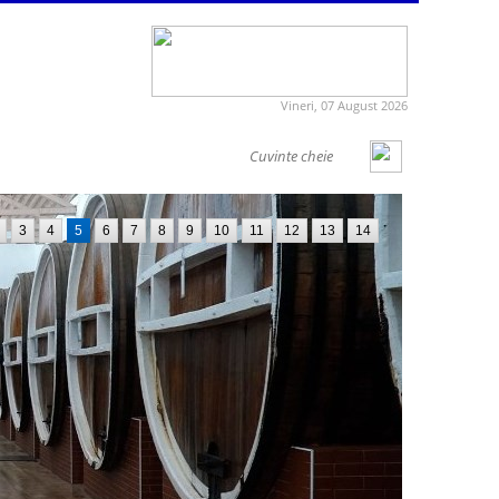
Vineri, 07 August 2026
3
4
5
6
7
8
9
10
11
12
13
14