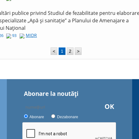
ltări publice privind Studiul de fezabilitate pentru elaborar
 specializate „Apă și sanitație” a Planului de Amenajare a
lui Național
MIDR
026
93
<
1
2
>
Abonare la noutăţi
OK
Abonare
Dezabonare