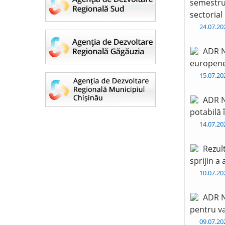
semestru 
sectorial
24.07.2
ADR N
europen
15.07.2
ADR N
potabilă 
14.07.2
Rezul
sprijin a
10.07.2
ADR N
pentru va
09.07.2