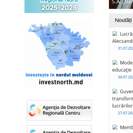
S.A. „Ba
Noutăți
Lucră
Alecsandr
31.07.2
Moder
educație 
30.07.2
Guver
transform
lucrărilo
27.07.2
Membr