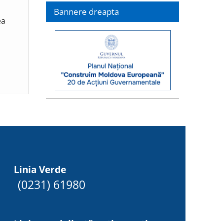
Bannere dreapta
ea
Linia Verde
(0231) 61980