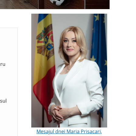
tru
sul
Mesajul dnei Maria Prisacari,