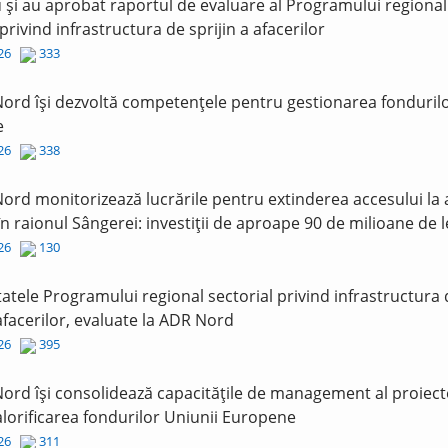
și au aprobat raportul de evaluare al Programului regional
 privind infrastructura de sprijin a afacerilor
026
333
ord își dezvoltă competențele pentru gestionarea fonduril
e
026
338
ord monitorizează lucrările pentru extinderea accesului la
în raionul Sângerei: investiții de aproape 90 de milioane de l
026
130
tatele Programului regional sectorial privind infrastructura
 afacerilor, evaluate la ADR Nord
026
395
ord își consolidează capacitățile de management al proiect
lorificarea fondurilor Uniunii Europene
026
311