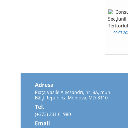
Consu
Secțiunii
Teritoriu
09.07.2
Adresa
Piața Vasile Alecsandri, nr. 8A, mun.
Bălți Republica Moldova, MD-3110
Tel.
(+373) 231 61980
Email