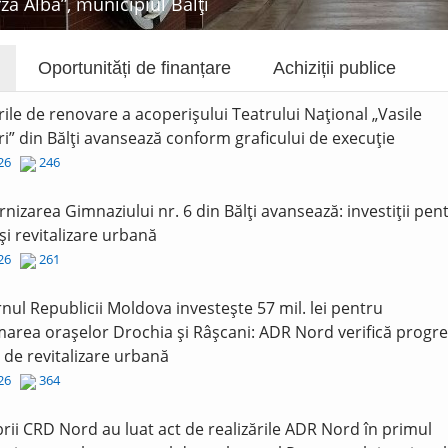
rza Albă”, municipiul Bălți
Oportunități de finanțare
Achiziții publice
rile de renovare a acoperișului Teatrului Național „Vasile
i” din Bălți avansează conform graficului de execuție
026
246
nizarea Gimnaziului nr. 6 din Bălți avansează: investiții pen
și revitalizare urbană
026
261
nul Republicii Moldova investește 57 mil. lei pentru
area orașelor Drochia și Râșcani: ADR Nord verifică progre
r de revitalizare urbană
026
364
ii CRD Nord au luat act de realizările ADR Nord în primul