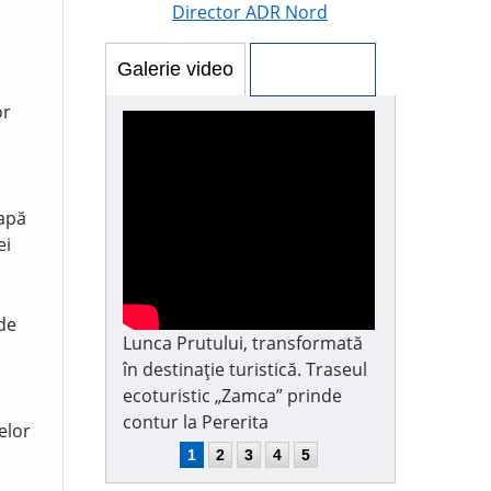
Director ADR Nord
Galerie video
Galerie foto
or
 apă
ei
 de
Lunca Prutului, transformată
în destinație turistică. Traseul
ecoturistic „Zamca” prinde
contur la Pererita
elor
1
2
3
4
5