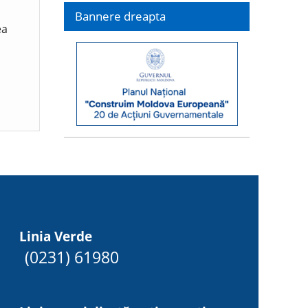
Bannere dreapta
ea
Linia Verde
(0231) 61980