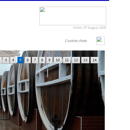
Vineri, 07 August 2026
3
4
5
6
7
8
9
10
11
12
13
14