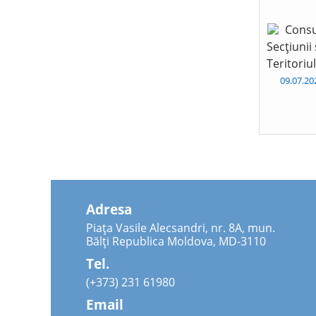
Consu
Secțiunii
Teritoriu
09.07.2
Adresa
Piața Vasile Alecsandri, nr. 8A, mun.
Bălți Republica Moldova, MD-3110
Tel.
(+373) 231 61980
Email