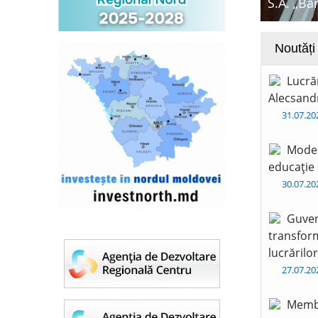
S.A. „Ba
Noutăți
Lucră
Alecsandr
31.07.2
Moder
educație 
30.07.2
Guver
transform
lucrărilo
27.07.2
Membr