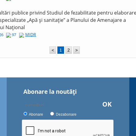
ltări publice privind Studiul de fezabilitate pentru elaborar
 specializate „Apă și sanitație” a Planului de Amenajare a
lui Național
MIDR
026
97
<
1
2
>
Abonare la noutăţi
OK
Abonare
Dezabonare