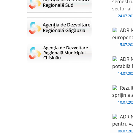
semestru 
sectorial
24.07.2
ADR N
europen
15.07.2
ADR N
potabilă 
14.07.2
Rezul
sprijin a
10.07.2
ADR N
pentru va
09.07.2