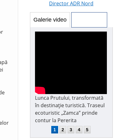
Director ADR Nord
Galerie video
Galerie foto
or
 apă
ei
 de
Lunca Prutului, transformată
în destinație turistică. Traseul
ecoturistic „Zamca” prinde
contur la Pererita
elor
1
2
3
4
5