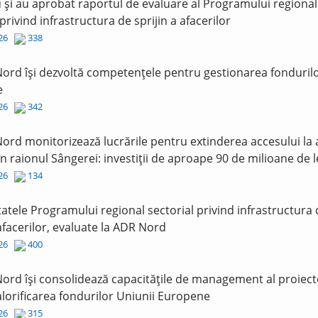
și au aprobat raportul de evaluare al Programului regional
 privind infrastructura de sprijin a afacerilor
026
338
ord își dezvoltă competențele pentru gestionarea fonduril
e
026
342
ord monitorizează lucrările pentru extinderea accesului la
în raionul Sângerei: investiții de aproape 90 de milioane de l
026
134
tatele Programului regional sectorial privind infrastructura
 afacerilor, evaluate la ADR Nord
026
400
ord își consolidează capacitățile de management al proiect
lorificarea fondurilor Uniunii Europene
026
315