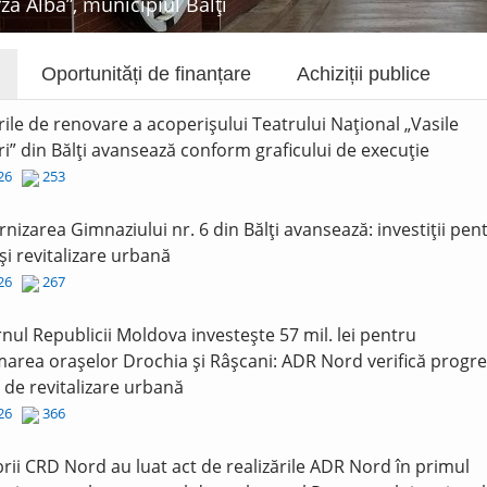
rza Albă”, municipiul Bălți
Oportunități de finanțare
Achiziții publice
rile de renovare a acoperișului Teatrului Național „Vasile
i” din Bălți avansează conform graficului de execuție
026
253
nizarea Gimnaziului nr. 6 din Bălți avansează: investiții pen
și revitalizare urbană
026
267
nul Republicii Moldova investește 57 mil. lei pentru
area orașelor Drochia și Râșcani: ADR Nord verifică progre
r de revitalizare urbană
026
366
ii CRD Nord au luat act de realizările ADR Nord în primul