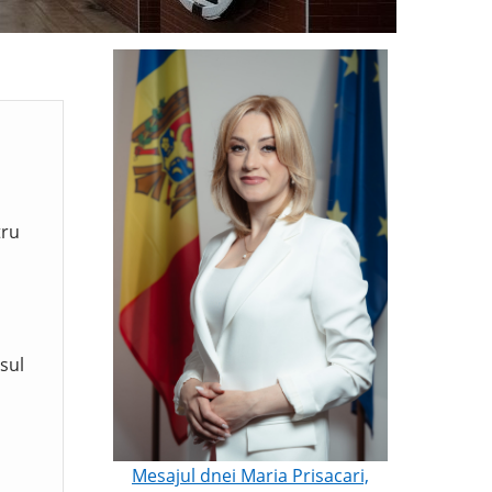
tru
sul
Mesajul dnei Maria Prisacari,