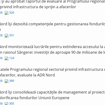
și au aprobat raportul de evaluare al Programului regional
 privind infrastructura de sprijin a afacerilor
026
326
ord își dezvoltă competențele pentru gestionarea fonduril
e
026
331
ord monitorizează lucrările pentru extinderea accesului la
în raionul Sângerei: investiții de aproape 90 de milioane de l
026
124
tatele Programului regional sectorial privind infrastructura
 afacerilor, evaluate la ADR Nord
026
389
ord își consolidează capacitățile de management al proiect
lorificarea fondurilor Uniunii Europene
026
305