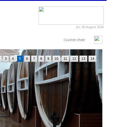
Joi, 06 August 2026
3
4
5
6
7
8
9
10
11
12
13
14