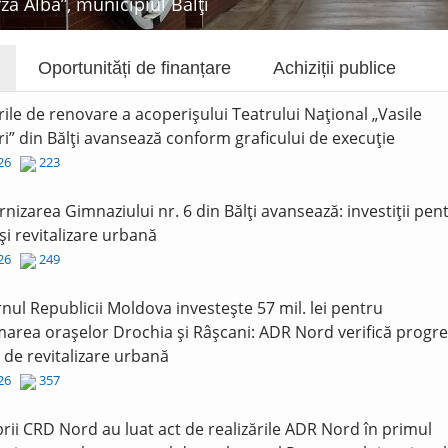
rza Albă”, municipiul Bălți
Oportunități de finanțare
Achiziții publice
rile de renovare a acoperișului Teatrului Național „Vasile
i” din Bălți avansează conform graficului de execuție
026
223
nizarea Gimnaziului nr. 6 din Bălți avansează: investiții pen
și revitalizare urbană
026
249
nul Republicii Moldova investește 57 mil. lei pentru
area orașelor Drochia și Râșcani: ADR Nord verifică progre
r de revitalizare urbană
026
357
ii CRD Nord au luat act de realizările ADR Nord în primul