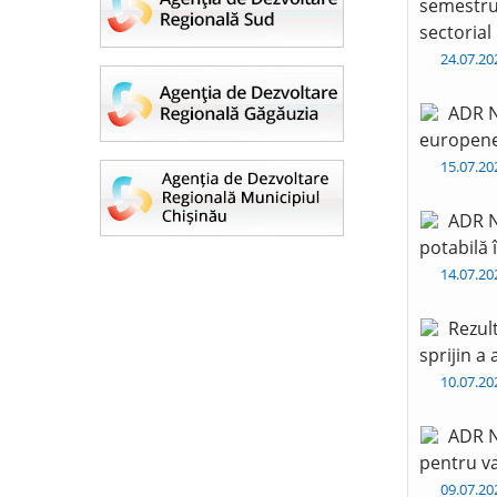
semestru 
sectorial
24.07.2
ADR N
europen
15.07.2
ADR N
potabilă 
14.07.2
Rezul
sprijin a
10.07.2
ADR N
pentru va
09.07.2