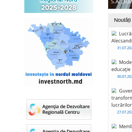
S.A. „Ba
Noutăți
Lucră
Alecsandr
31.07.2
Moder
educație 
30.07.2
Guver
transform
lucrărilo
27.07.2
Membr