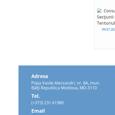
Consu
Secțiunii
Teritoriu
09.07.2
Adresa
Piața Vasile Alecsandri, nr. 8A, mun.
Bălți Republica Moldova, MD-3110
Tel.
(+373) 231 61980
Email