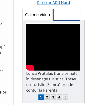
Director ADR Nord
Galerie video
Galerie foto
or
 apă
ei
 de
Lunca Prutului, transformată
în destinație turistică. Traseul
ecoturistic „Zamca” prinde
contur la Pererita
elor
1
2
3
4
5