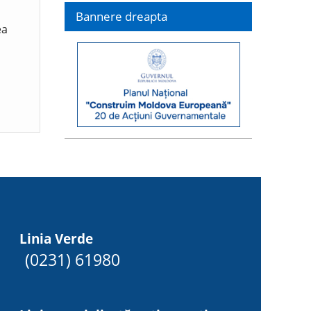
Bannere dreapta
ea
Linia Verde
(0231) 61980