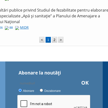
ltări publice privind Studiul de fezabilitate pentru elaborar
 specializate „Apă și sanitație” a Planului de Amenajare a
lui Național
MIDR
026
88
<
1
2
>
Abonare la noutăţi
OK
Abonare
Dezabonare