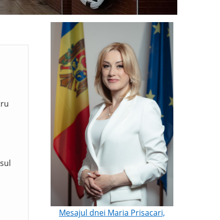
tru
sul
Mesajul dnei Maria Prisacari,