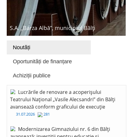
S.A. „Barza Albă”, municipiul Bălți
Noutăți
Oportunități de finanțare
Achiziții publice
Lucrările de renovare a acoperișului
Teatrului Național „Vasile Alecsandri” din Bălți
avansează conform graficului de execuție
31.07.2026
281
Modernizarea Gimnaziului nr. 6 din Bălți
avansează: investiții pentru educație și