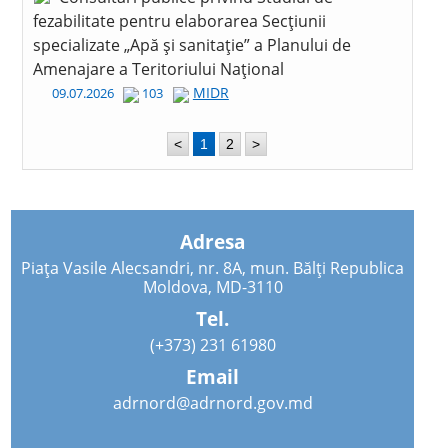
fezabilitate pentru elaborarea Secțiunii
specializate „Apă și sanitație” a Planului de
Amenajare a Teritoriului Național
MIDR
09.07.2026
103
<
1
2
>
Adresa
Piața Vasile Alecsandri, nr. 8A, mun. Bălți Republica
Moldova, MD-3110
Tel.
(+373) 231 61980
Email
adrnord@adrnord.gov.md