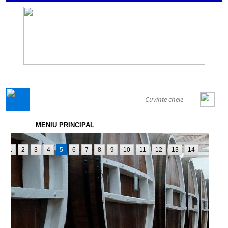
GENERAL
MENIU PRINCIPAL
1
2
3
4
5
6
7
8
9
10
11
12
13
14