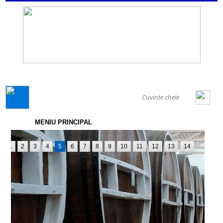
GENERAL
MENIU PRINCIPAL
1
2
3
4
5
6
7
8
9
10
11
12
13
14