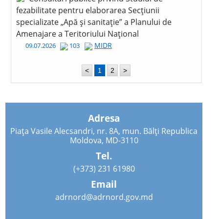
fezabilitate pentru elaborarea Secțiunii
specializate „Apă și sanitație” a Planului de
Amenajare a Teritoriului Național
MIDR
09.07.2026
103
<
1
2
>
Adresa
Piața Vasile Alecsandri, nr. 8A, mun. Bălți Republica
Moldova, MD-3110
Tel.
(+373) 231 61980
Email
adrnord@adrnord.gov.md