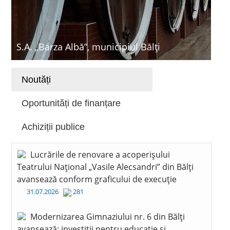
S.A. „Barza Albă”, municipiul Bălți
Noutăți
Oportunități de finanțare
Achiziții publice
Lucrările de renovare a acoperișului
Teatrului Național „Vasile Alecsandri” din Bălți
avansează conform graficului de execuție
31.07.2026
281
Modernizarea Gimnaziului nr. 6 din Bălți
avansează: investiții pentru educație și