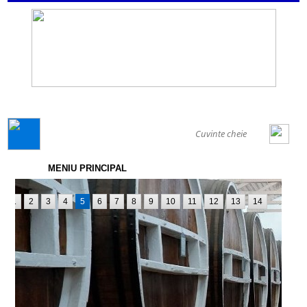
GENERAL
MENIU PRINCIPAL
1
2
3
4
5
6
7
8
9
10
11
12
13
14