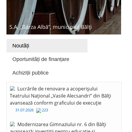
S.A. „Barza Albă”, municipiul Bălți
Noutăți
Oportunități de finanțare
Achiziții publice
Lucrările de renovare a acoperișului
Teatrului Național „Vasile Alecsandri” din Bălți
avansează conform graficului de execuție
31.07.2026
223
Modernizarea Gimnaziului nr. 6 din Bălți
avansează: investiții pentru educație și