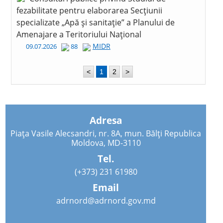
fezabilitate pentru elaborarea Secțiunii
specializate „Apă și sanitație” a Planului de
Amenajare a Teritoriului Național
MIDR
09.07.2026
88
<
1
2
>
Adresa
Piața Vasile Alecsandri, nr. 8A, mun. Bălți Republica
Moldova, MD-3110
Tel.
(+373) 231 61980
Email
adrnord@adrnord.gov.md