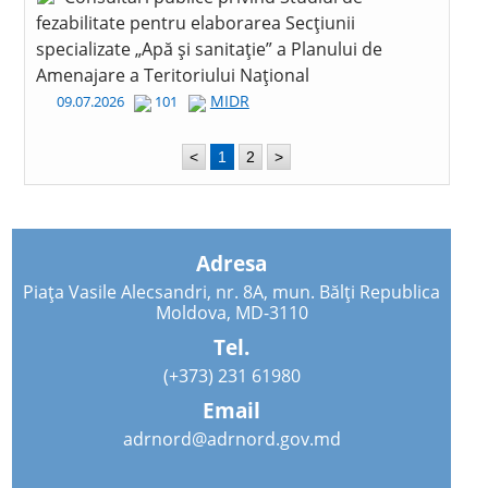
fezabilitate pentru elaborarea Secțiunii
specializate „Apă și sanitație” a Planului de
Amenajare a Teritoriului Național
MIDR
09.07.2026
101
<
1
2
>
Adresa
Piața Vasile Alecsandri, nr. 8A, mun. Bălți Republica
Moldova, MD-3110
Tel.
(+373) 231 61980
Email
adrnord@adrnord.gov.md