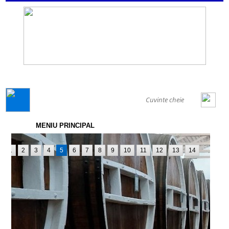
GENERAL
MENIU PRINCIPAL
1
2
3
4
5
6
7
8
9
10
11
12
13
14