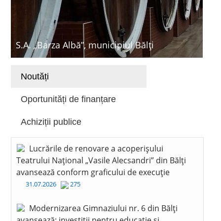
S.A. „Barza Albă”, municipiul Bălți
Noutăți
Oportunități de finanțare
Achiziții publice
Lucrările de renovare a acoperișului
Teatrului Național „Vasile Alecsandri” din Bălți
avansează conform graficului de execuție
31.07.2026
275
Modernizarea Gimnaziului nr. 6 din Bălți
avansează: investiții pentru educație și