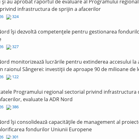
și au aprobat raportul de evaluare al Programului regional
 privind infrastructura de sprijin a afacerilor
026
324
ord își dezvoltă competențele pentru gestionarea fonduril
e
026
327
ord monitorizează lucrările pentru extinderea accesului la
în raionul Sângerei: investiții de aproape 90 de milioane de l
026
122
tatele Programului regional sectorial privind infrastructura
 afacerilor, evaluate la ADR Nord
026
386
ord își consolidează capacitățile de management al proiect
lorificarea fondurilor Uniunii Europene
026
301