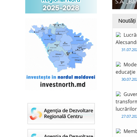
S.A. „Ba
Noutăți
Lucră
Alecsandr
31.07.2
Moder
educație 
30.07.2
Guver
transform
lucrărilo
27.07.2
Membr