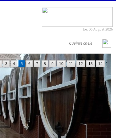
Joi, 06 August 2026
3
4
5
6
7
8
9
10
11
12
13
14