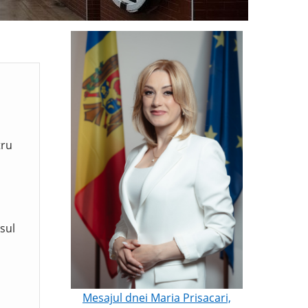
tru
sul
Mesajul dnei Maria Prisacari,