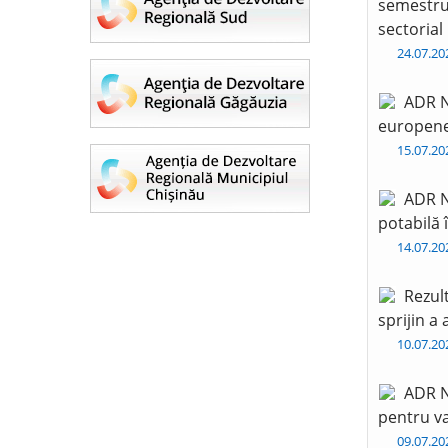
semestru 
sectorial
24.07.2
ADR N
europen
15.07.2
ADR N
potabilă 
14.07.2
Rezul
sprijin a
10.07.2
ADR N
pentru va
09.07.2