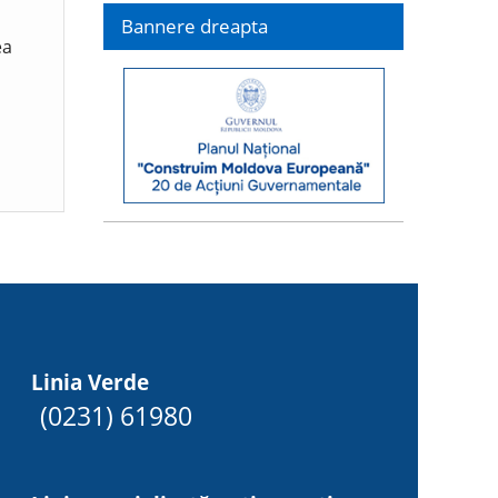
Bannere dreapta
ea
Linia Verde
(0231) 61980