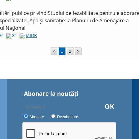
ltări publice privind Studiul de fezabilitate pentru elaborar
 specializate „Apă și sanitație” a Planului de Amenajare a
lui Național
MIDR
026
85
<
1
2
>
Abonare la noutăţi
OK
Abonare
Dezabonare