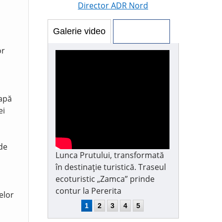
Director ADR Nord
Galerie video
Galerie foto
or
 apă
ei
 de
Lunca Prutului, transformată
în destinație turistică. Traseul
ecoturistic „Zamca” prinde
contur la Pererita
elor
1
2
3
4
5