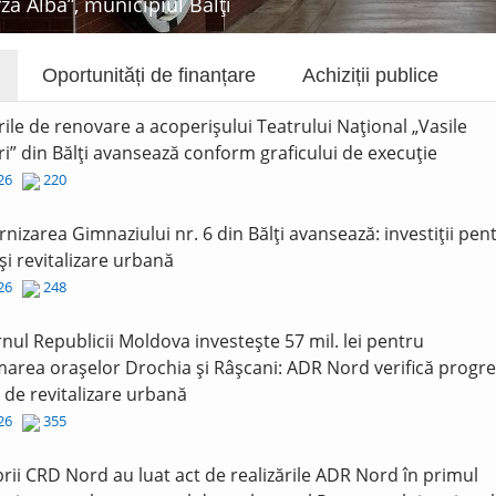
rza Albă”, municipiul Bălți
Oportunități de finanțare
Achiziții publice
rile de renovare a acoperișului Teatrului Național „Vasile
i” din Bălți avansează conform graficului de execuție
026
220
nizarea Gimnaziului nr. 6 din Bălți avansează: investiții pen
și revitalizare urbană
026
248
nul Republicii Moldova investește 57 mil. lei pentru
area orașelor Drochia și Râșcani: ADR Nord verifică progre
r de revitalizare urbană
026
355
ii CRD Nord au luat act de realizările ADR Nord în primul