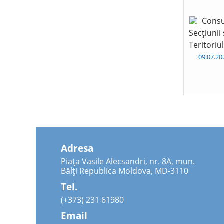
Consu
Secțiunii
Teritoriu
09.07.2
Adresa
Piața Vasile Alecsandri, nr. 8A, mun.
Bălți Republica Moldova, MD-3110
Tel.
(+373) 231 61980
Email