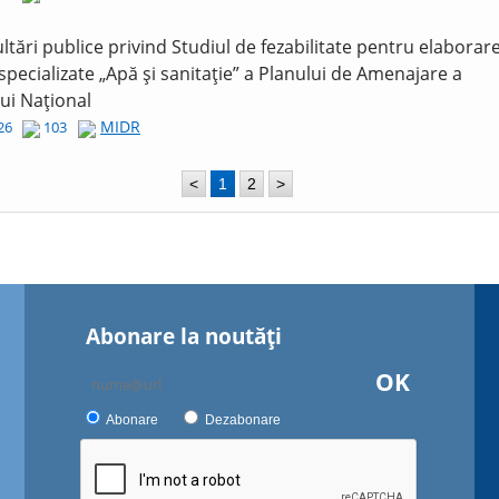
ltări publice privind Studiul de fezabilitate pentru elaborar
 specializate „Apă și sanitație” a Planului de Amenajare a
lui Național
MIDR
026
103
<
1
2
>
Abonare la noutăţi
OK
Abonare
Dezabonare