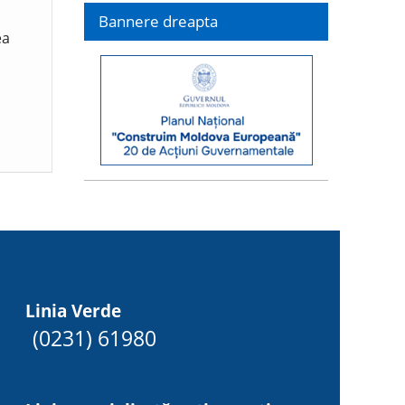
Bannere dreapta
ea
Linia Verde
(0231) 61980