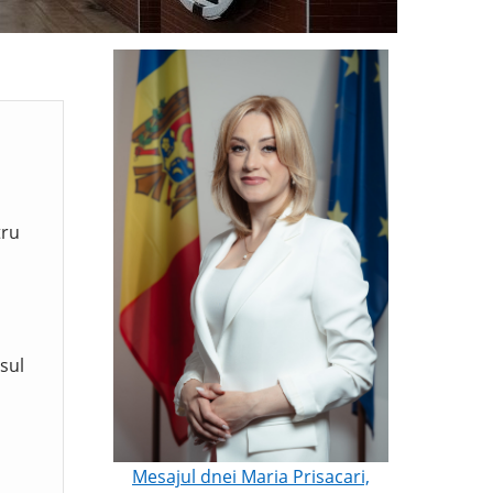
tru
sul
Mesajul dnei Maria Prisacari,