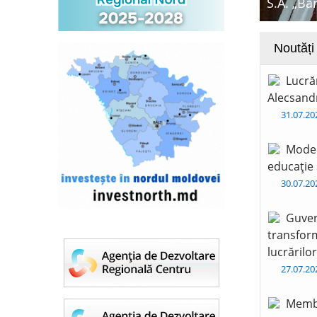
S.A. „Ba
Noutăți
Lucră
Alecsandr
31.07.2
Moder
educație 
30.07.2
Guver
transform
lucrărilo
27.07.2
Membr