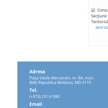
Consu
Secțiunii
Teritoriu
09.07.2
Adresa
Piața Vasile Alecsandri, nr. 8A, mun.
Bălți Republica Moldova, MD-3110
Tel.
(+373) 231 61980
Email