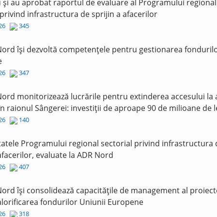
și au aprobat raportul de evaluare al Programului regional
 privind infrastructura de sprijin a afacerilor
026
345
ord își dezvoltă competențele pentru gestionarea fonduril
e
026
347
ord monitorizează lucrările pentru extinderea accesului la
în raionul Sângerei: investiții de aproape 90 de milioane de l
026
140
tatele Programului regional sectorial privind infrastructura
 afacerilor, evaluate la ADR Nord
026
407
ord își consolidează capacitățile de management al proiect
lorificarea fondurilor Uniunii Europene
026
318