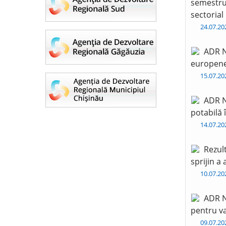
semestru 
sectorial
24.07.2
ADR N
europen
15.07.2
ADR N
potabilă 
14.07.2
Rezul
sprijin a
10.07.2
ADR N
pentru va
09.07.2