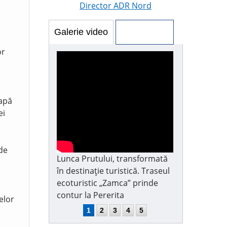
Director ADR Nord
Galerie video
Galerie foto
or
 apă
ei
 de
Lunca Prutului, transformată
în destinație turistică. Traseul
ecoturistic „Zamca” prinde
contur la Pererita
elor
1
2
3
4
5