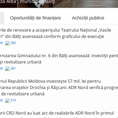
rza Albă”, municipiul Bălți
Oportunități de finanțare
Achiziții publice
rile de renovare a acoperișului Teatrului Național „Vasile
i” din Bălți avansează conform graficului de execuție
026
285
nizarea Gimnaziului nr. 6 din Bălți avansează: investiții pen
și revitalizare urbană
026
281
nul Republicii Moldova investește 57 mil. lei pentru
area orașelor Drochia și Râșcani: ADR Nord verifică progre
r de revitalizare urbană
026
373
ii CRD Nord au luat act de realizările ADR Nord în primul