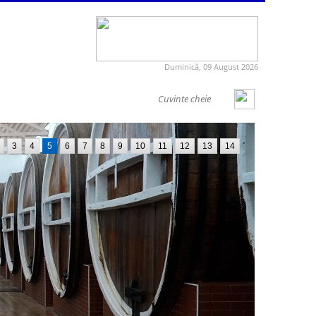
Duminică, 09 August 2026
3
4
5
6
7
8
9
10
11
12
13
14