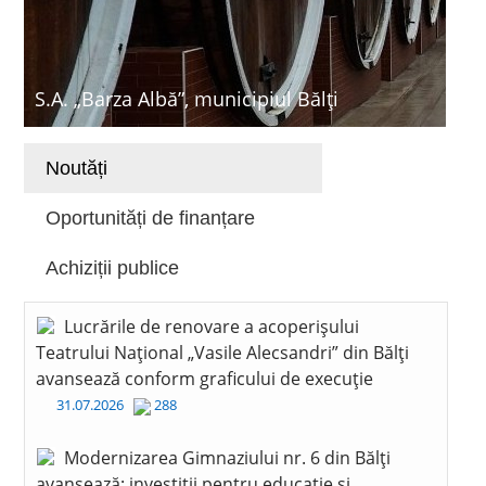
S.A. „Barza Albă”, municipiul Bălți
Noutăți
Oportunități de finanțare
Achiziții publice
Lucrările de renovare a acoperișului
Teatrului Național „Vasile Alecsandri” din Bălți
avansează conform graficului de execuție
31.07.2026
288
Modernizarea Gimnaziului nr. 6 din Bălți
avansează: investiții pentru educație și