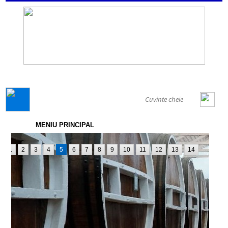
GENERAL
MENIU PRINCIPAL
1
2
3
4
5
6
7
8
9
10
11
12
13
14