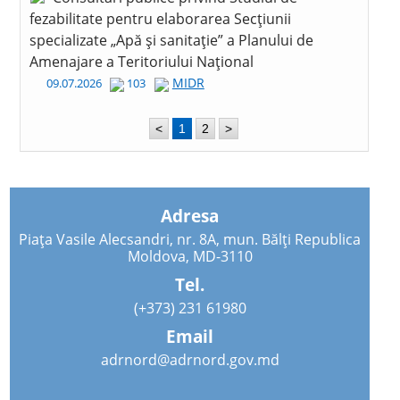
fezabilitate pentru elaborarea Secțiunii
specializate „Apă și sanitație” a Planului de
Amenajare a Teritoriului Național
MIDR
09.07.2026
103
<
1
2
>
Adresa
Piața Vasile Alecsandri, nr. 8A, mun. Bălți Republica
Moldova, MD-3110
Tel.
(+373) 231 61980
Email
adrnord@adrnord.gov.md