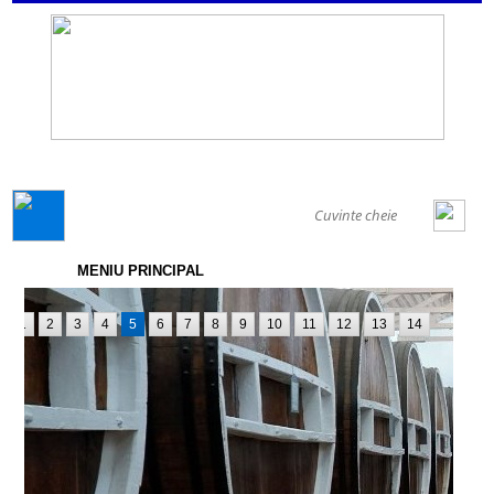
GENERAL
MENIU PRINCIPAL
1
2
3
4
5
6
7
8
9
10
11
12
13
14