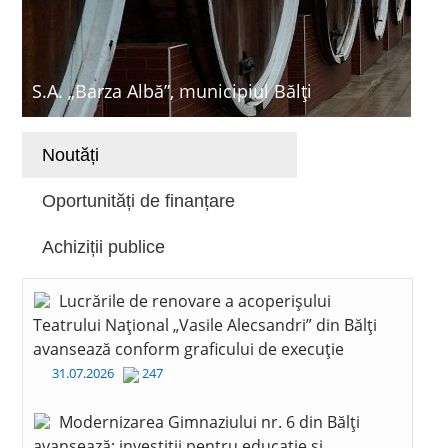
S.A. „Barza Albă”, municipiul Bălți
Noutăți
Oportunități de finanțare
Achiziții publice
Lucrările de renovare a acoperișului
Teatrului Național „Vasile Alecsandri” din Bălți
avansează conform graficului de execuție
31.07.2026
247
Modernizarea Gimnaziului nr. 6 din Bălți
avansează: investiții pentru educație și