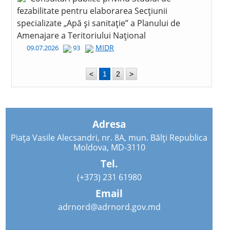
fezabilitate pentru elaborarea Secțiunii
specializate „Apă și sanitație” a Planului de
Amenajare a Teritoriului Național
MIDR
09.07.2026
93
<
1
2
>
Adresa
Piața Vasile Alecsandri, nr. 8A, mun. Bălți Republica
Moldova, MD-3110
Tel.
(+373) 231 61980
Email
adrnord@adrnord.gov.md