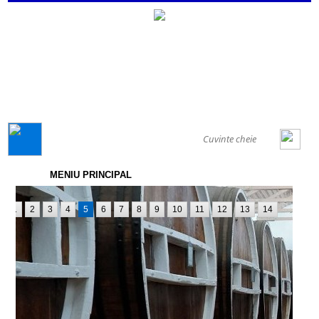
GENERAL
MENIU PRINCIPAL
1
2
3
4
5
6
7
8
9
10
11
12
13
14