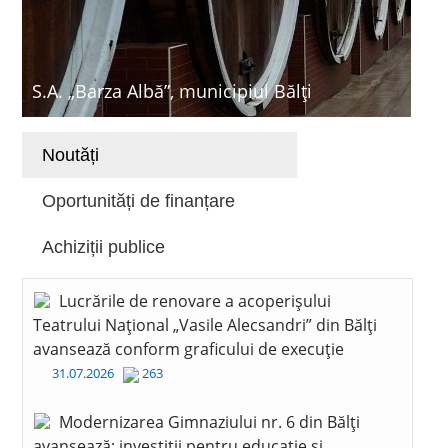
S.A. „Barza Albă”, municipiul Bălți
Noutăți
Oportunități de finanțare
Achiziții publice
Lucrările de renovare a acoperișului
Teatrului Național „Vasile Alecsandri” din Bălți
avansează conform graficului de execuție
31.07.2026
263
Modernizarea Gimnaziului nr. 6 din Bălți
avansează: investiții pentru educație și