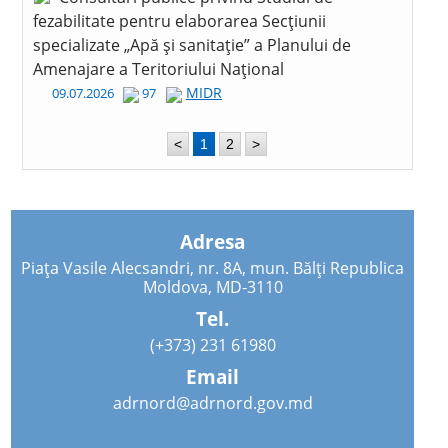
fezabilitate pentru elaborarea Secțiunii
specializate „Apă și sanitație” a Planului de
Amenajare a Teritoriului Național
MIDR
09.07.2026
97
<
1
2
>
Adresa
Piața Vasile Alecsandri, nr. 8A, mun. Bălți Republica
Moldova, MD-3110
Tel.
(+373) 231 61980
Email
adrnord@adrnord.gov.md