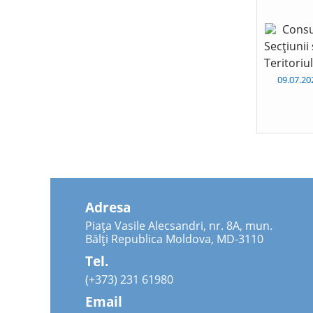
Consu
Secțiunii
Teritoriu
09.07.2
Adresa
Piața Vasile Alecsandri, nr. 8A, mun.
Bălți Republica Moldova, MD-3110
Tel.
(+373) 231 61980
Email