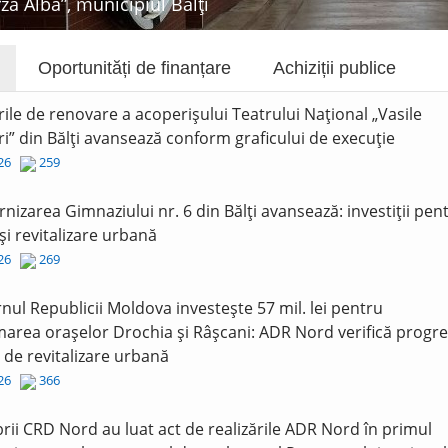
rza Albă”, municipiul Bălți
Oportunități de finanțare
Achiziții publice
rile de renovare a acoperișului Teatrului Național „Vasile
i” din Bălți avansează conform graficului de execuție
026
259
nizarea Gimnaziului nr. 6 din Bălți avansează: investiții pen
și revitalizare urbană
026
269
nul Republicii Moldova investește 57 mil. lei pentru
area orașelor Drochia și Râșcani: ADR Nord verifică progre
r de revitalizare urbană
026
366
ii CRD Nord au luat act de realizările ADR Nord în primul