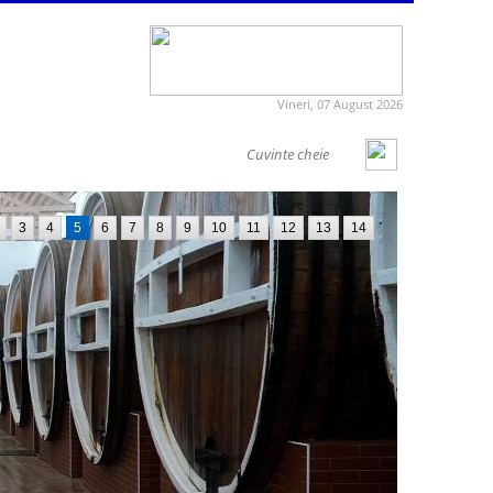
Vineri, 07 August 2026
3
4
5
6
7
8
9
10
11
12
13
14