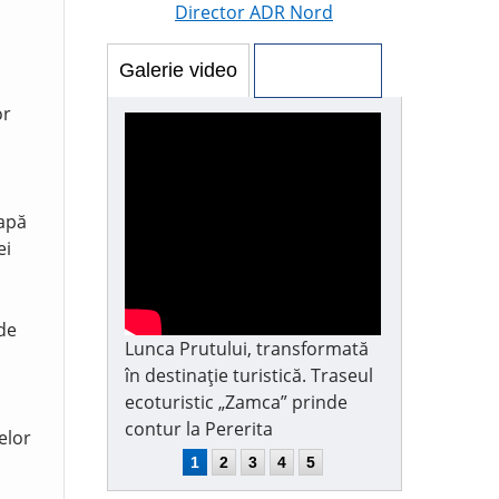
Director ADR Nord
Galerie video
Galerie foto
or
 apă
ei
 de
Lunca Prutului, transformată
în destinație turistică. Traseul
ecoturistic „Zamca” prinde
contur la Pererita
elor
1
2
3
4
5