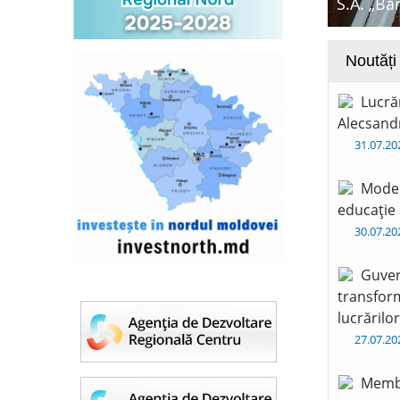
S.A. „Ba
Noutăți
Lucră
Alecsandr
31.07.2
Moder
educație 
30.07.2
Guver
transform
lucrărilo
27.07.2
Membr