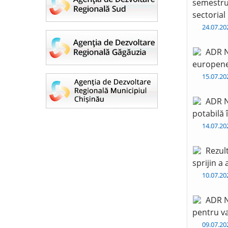
semestru 
sectorial
24.07.2
ADR N
europen
15.07.2
ADR N
potabilă 
14.07.2
Rezul
sprijin a
10.07.2
ADR N
pentru va
09.07.2