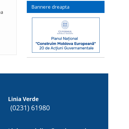
Bannere dreapta
ea
Linia Verde
(0231) 61980