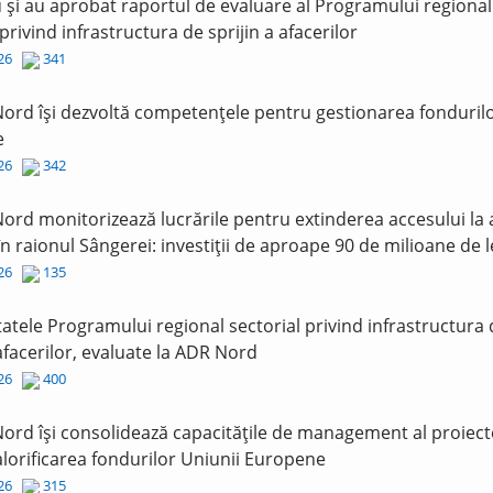
și au aprobat raportul de evaluare al Programului regional
 privind infrastructura de sprijin a afacerilor
026
341
ord își dezvoltă competențele pentru gestionarea fonduril
e
026
342
ord monitorizează lucrările pentru extinderea accesului la
în raionul Sângerei: investiții de aproape 90 de milioane de l
026
135
tatele Programului regional sectorial privind infrastructura
 afacerilor, evaluate la ADR Nord
026
400
ord își consolidează capacitățile de management al proiect
lorificarea fondurilor Uniunii Europene
026
315