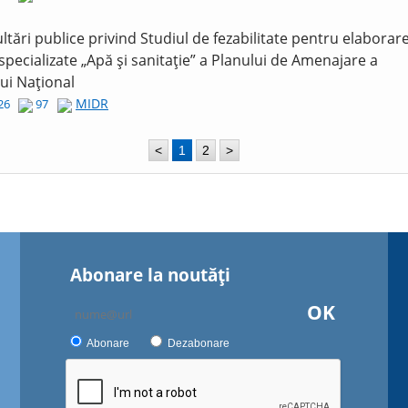
ltări publice privind Studiul de fezabilitate pentru elaborar
 specializate „Apă și sanitație” a Planului de Amenajare a
lui Național
MIDR
026
97
<
1
2
>
Abonare la noutăţi
OK
Abonare
Dezabonare