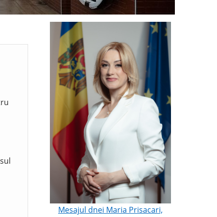
tru
sul
Mesajul dnei Maria Prisacari,