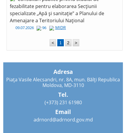
fezabilitate pentru elaborarea Secțiunii
specializate „Apă și sanitație” a Planului de
Amenajare a Teritoriului Național
MIDR
09.07.2026
96
<
1
2
>
Adresa
Piața Vasile Alecsandri, nr. 8A, mun. Bălți Republica
Moldova, MD-3110
Tel.
(+373) 231 61980
Email
adrnord@adrnord.gov.md