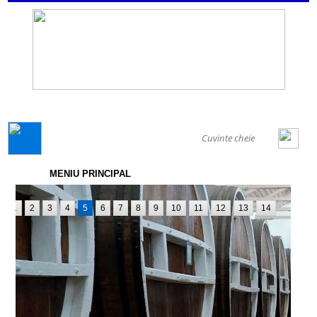
GENERAL
MENIU PRINCIPAL
1
2
3
4
5
6
7
8
9
10
11
12
13
14