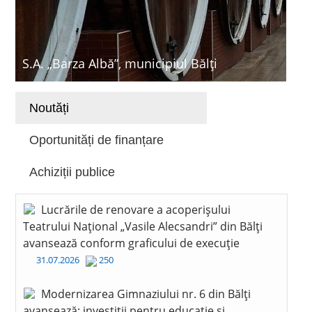
S.A. „Barza Albă”, municipiul Bălți
Noutăți
Oportunități de finanțare
Achiziții publice
Lucrările de renovare a acoperișului
Teatrului Național „Vasile Alecsandri” din Bălți
avansează conform graficului de execuție
31.07.2026
250
Modernizarea Gimnaziului nr. 6 din Bălți
avansează: investiții pentru educație și