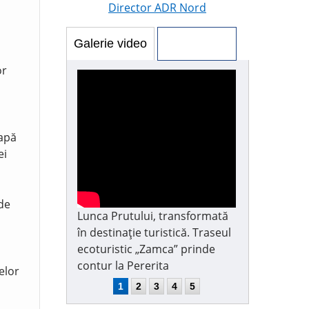
Director ADR Nord
Galerie video
Galerie foto
or
 apă
ei
 de
Lunca Prutului, transformată
în destinație turistică. Traseul
ecoturistic „Zamca” prinde
contur la Pererita
elor
1
2
3
4
5