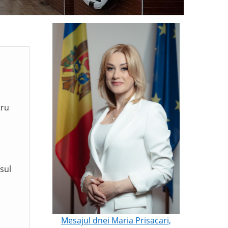
tru
sul
Mesajul dnei Maria Prisacari,