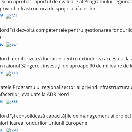
și au aprobat raportul de evaluare al Programului regional
 privind infrastructura de sprijin a afacerilor
026
321
ord își dezvoltă competențele pentru gestionarea fonduril
e
026
324
ord monitorizează lucrările pentru extinderea accesului la
în raionul Sângerei: investiții de aproape 90 de milioane de l
026
118
tatele Programului regional sectorial privind infrastructura
 afacerilor, evaluate la ADR Nord
026
383
ord își consolidează capacitățile de management al proiect
lorificarea fondurilor Uniunii Europene
026
298