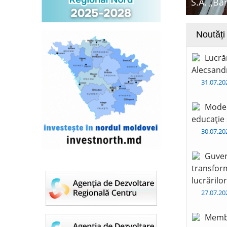
S.A. „Ba
Noutăți
Lucră
Alecsandr
31.07.2
Moder
educație 
30.07.2
Guver
transform
lucrărilo
27.07.2
Membr