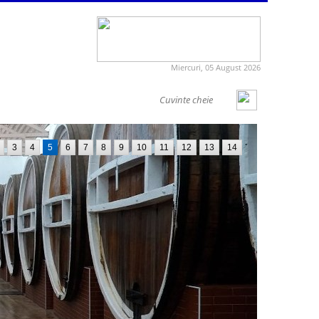
Miercuri, 05 August 2026
3
4
5
6
7
8
9
10
11
12
13
14