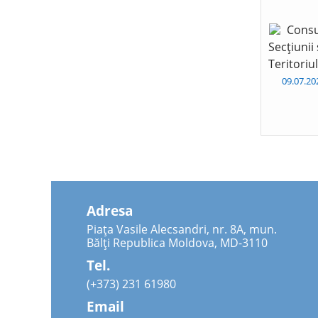
Consu
Secțiunii
Teritoriu
09.07.2
Adresa
Piața Vasile Alecsandri, nr. 8A, mun.
Bălți Republica Moldova, MD-3110
Tel.
(+373) 231 61980
Email