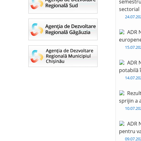
semestru 
sectorial
24.07.2
ADR N
europen
15.07.2
ADR N
potabilă 
14.07.2
Rezul
sprijin a
10.07.2
ADR N
pentru va
09.07.2