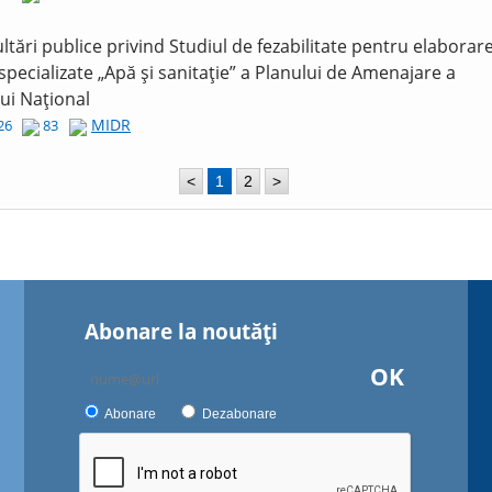
ltări publice privind Studiul de fezabilitate pentru elaborar
 specializate „Apă și sanitație” a Planului de Amenajare a
lui Național
MIDR
026
83
<
1
2
>
Abonare la noutăţi
OK
Abonare
Dezabonare