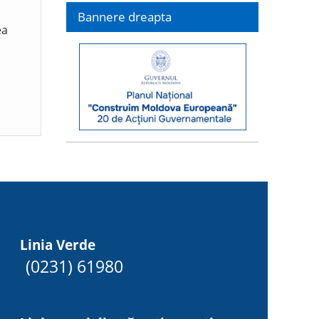
Bannere dreapta
ea
Linia Verde
(0231) 61980