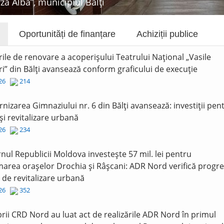
rza Albă”, municipiul Bălți
Oportunități de finanțare
Achiziții publice
rile de renovare a acoperișului Teatrului Național „Vasile
i” din Bălți avansează conform graficului de execuție
026
214
nizarea Gimnaziului nr. 6 din Bălți avansează: investiții pen
și revitalizare urbană
026
234
nul Republicii Moldova investește 57 mil. lei pentru
area orașelor Drochia și Râșcani: ADR Nord verifică progre
r de revitalizare urbană
026
352
ii CRD Nord au luat act de realizările ADR Nord în primul