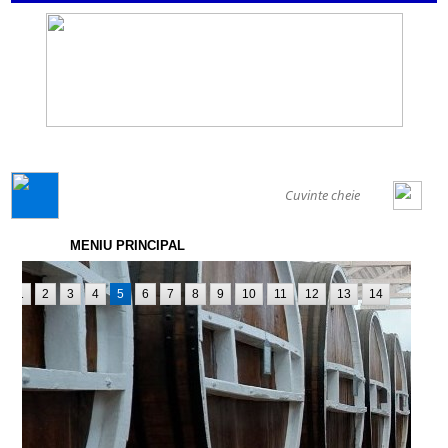
GENERAL
MENIU PRINCIPAL
1
2
3
4
5
6
7
8
9
10
11
12
13
14