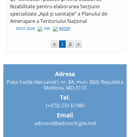
fezabilitate pentru elaborarea Secțiunii
specializate „Apă și sanitație” a Planului de
Amenajare a Teritoriului Național
MIDR
09.07.2026
100
<
1
2
>
Adresa
Piața Vasile Alecsandri, nr. 8A, mun. Bălți Republica
Moldova, MD-3110
Tel.
(+373) 231 61980
Email
adrnord@adrnord.gov.md