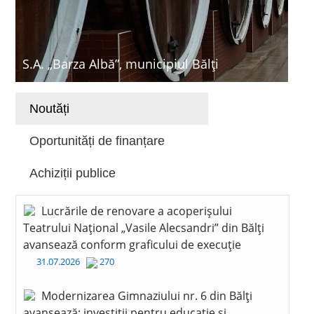
S.A. „Barza Albă”, municipiul Bălți
Noutăți
Oportunități de finanțare
Achiziții publice
Lucrările de renovare a acoperișului
Teatrului Național „Vasile Alecsandri” din Bălți
avansează conform graficului de execuție
31.07.2026
270
Modernizarea Gimnaziului nr. 6 din Bălți
avansează: investiții pentru educație și