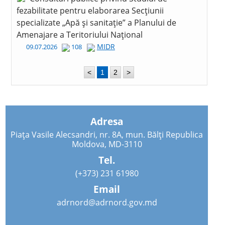
fezabilitate pentru elaborarea Secțiunii
specializate „Apă și sanitație” a Planului de
Amenajare a Teritoriului Național
MIDR
09.07.2026
108
<
1
2
>
Adresa
Piața Vasile Alecsandri, nr. 8A, mun. Bălți Republica
Moldova, MD-3110
Tel.
(+373) 231 61980
Email
adrnord@adrnord.gov.md