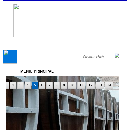
GENERAL
MENIU PRINCIPAL
1
2
3
4
5
6
7
8
9
10
11
12
13
14