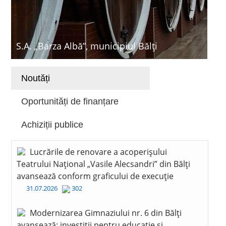
S.A. „Barza Albă”, municipiul Bălți
Noutăți
Oportunități de finanțare
Achiziții publice
Lucrările de renovare a acoperișului
Teatrului Național „Vasile Alecsandri” din Bălți
avansează conform graficului de execuție
31.07.2026
302
Modernizarea Gimnaziului nr. 6 din Bălți
avansează: investiții pentru educație și