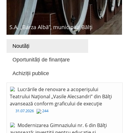
S.A. „Barza Albă”, municipiul Bălți
Noutăți
Oportunități de finanțare
Achiziții publice
Lucrările de renovare a acoperișului
Teatrului Național „Vasile Alecsandri” din Bălți
avansează conform graficului de execuție
31.07.2026
244
Modernizarea Gimnaziului nr. 6 din Bălți
avansează: investiții pentru educație și