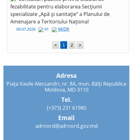
fezabilitate pentru elaborarea Secțiunii
specializate „Apă și sanitație” a Planului de
Amenajare a Teritoriului Național
MIDR
09.07.2026
91
<
1
2
>
Adresa
Piața Vasile Alecsandri, nr. 8A, mun. Bălți Republica
Moldova, MD-3110
Tel.
(+373) 231 61980
Email
adrnord@adrnord.gov.md