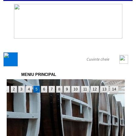
GENERAL
MENIU PRINCIPAL
1
2
3
4
5
6
7
8
9
10
11
12
13
14