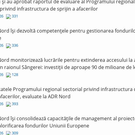
și au aprobat raportul de evaluare al Programului regional
 privind infrastructura de sprijin a afacerilor
026
331
ord își dezvoltă competențele pentru gestionarea fonduril
e
026
336
ord monitorizează lucrările pentru extinderea accesului la
în raionul Sângerei: investiții de aproape 90 de milioane de l
026
128
tatele Programului regional sectorial privind infrastructura
 afacerilor, evaluate la ADR Nord
026
393
ord își consolidează capacitățile de management al proiect
lorificarea fondurilor Uniunii Europene
026
309