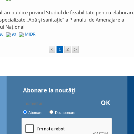
ltări publice privind Studiul de fezabilitate pentru elaborar
 specializate „Apă și sanitație” a Planului de Amenajare a
lui Național
MIDR
026
90
<
1
2
>
Abonare la noutăţi
OK
Abonare
Dezabonare