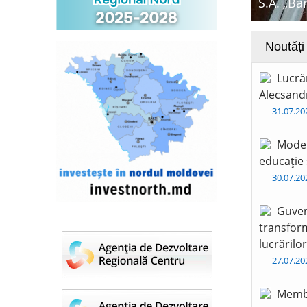
S.A. „Ba
Noutăți
Lucră
Alecsandr
31.07.2
Moder
educație 
30.07.2
Guver
transform
lucrărilo
27.07.2
Membr