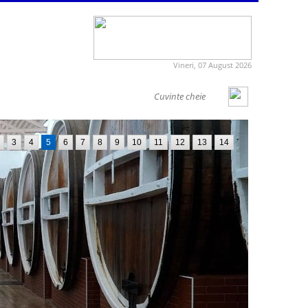
Vineri, 07 August 2026
3
4
5
6
7
8
9
10
11
12
13
14