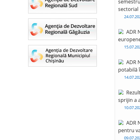
semestru 
sectorial
24.07.2
ADR N
europen
15.07.2
ADR N
potabilă 
14.07.2
Rezul
sprijin a
10.07.2
ADR N
pentru va
09.07.2