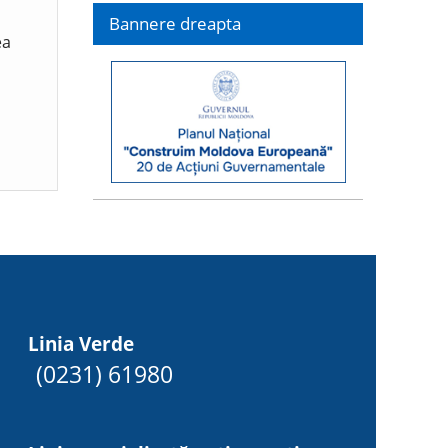
Bannere dreapta
ea
Linia Verde
(0231) 61980