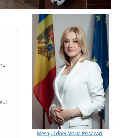
tru
sul
Mesajul dnei Maria Prisacari,