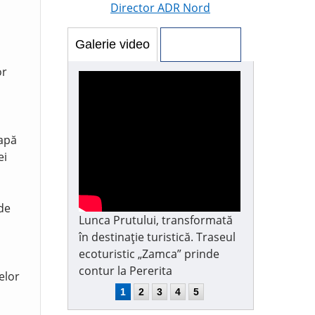
Director ADR Nord
Galerie video
Galerie foto
or
 apă
ei
 de
Lunca Prutului, transformată
în destinație turistică. Traseul
ecoturistic „Zamca” prinde
contur la Pererita
elor
1
2
3
4
5