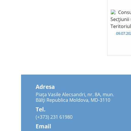
Consu
Secțiunii
Teritoriu
09.07.2
Adresa
Piața Vasile Alecsandri, nr. 8A, mun.
Bălți Republica Moldova, MD-3110
Tel.
(+373) 231 61980
Email