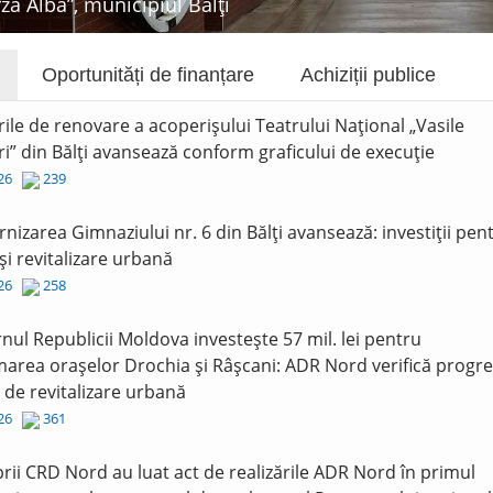
rza Albă”, municipiul Bălți
Oportunități de finanțare
Achiziții publice
rile de renovare a acoperișului Teatrului Național „Vasile
i” din Bălți avansează conform graficului de execuție
026
239
nizarea Gimnaziului nr. 6 din Bălți avansează: investiții pen
și revitalizare urbană
026
258
nul Republicii Moldova investește 57 mil. lei pentru
area orașelor Drochia și Râșcani: ADR Nord verifică progre
r de revitalizare urbană
026
361
ii CRD Nord au luat act de realizările ADR Nord în primul