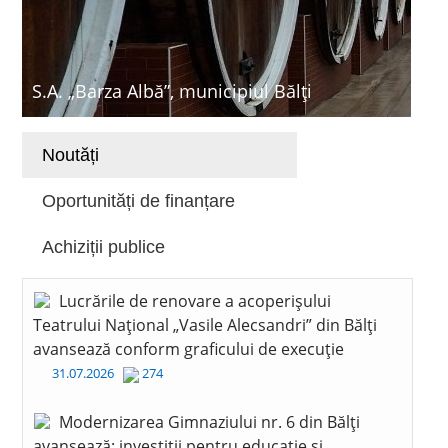
S.A. „Barza Albă”, municipiul Bălți
Noutăți
Oportunități de finanțare
Achiziții publice
Lucrările de renovare a acoperișului
Teatrului Național „Vasile Alecsandri” din Bălți
avansează conform graficului de execuție
31.07.2026
274
Modernizarea Gimnaziului nr. 6 din Bălți
avansează: investiții pentru educație și