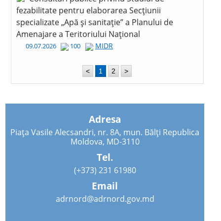
fezabilitate pentru elaborarea Secțiunii
specializate „Apă și sanitație” a Planului de
Amenajare a Teritoriului Național
MIDR
09.07.2026
100
<
1
2
>
Adresa
Piața Vasile Alecsandri, nr. 8A, mun. Bălți Republica
Moldova, MD-3110
Tel.
(+373) 231 61980
Email
adrnord@adrnord.gov.md