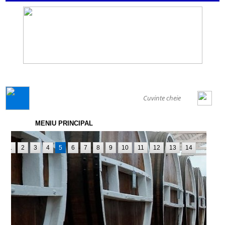
GENERAL
MENIU PRINCIPAL
1
2
3
4
5
6
7
8
9
10
11
12
13
14