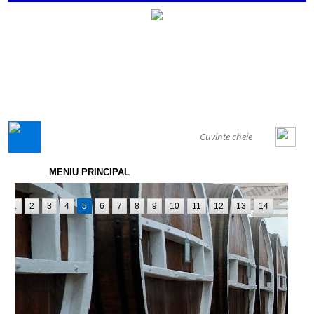
GENERAL
MENIU PRINCIPAL
1
2
3
4
5
6
7
8
9
10
11
12
13
14