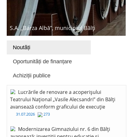
S.A. „Barza Albă”, municipiul Bălți
Noutăți
Oportunități de finanțare
Achiziții publice
Lucrările de renovare a acoperișului
Teatrului Național „Vasile Alecsandri” din Bălți
avansează conform graficului de execuție
31.07.2026
273
Modernizarea Gimnaziului nr. 6 din Bălți
avansează: investiții pentru educație și