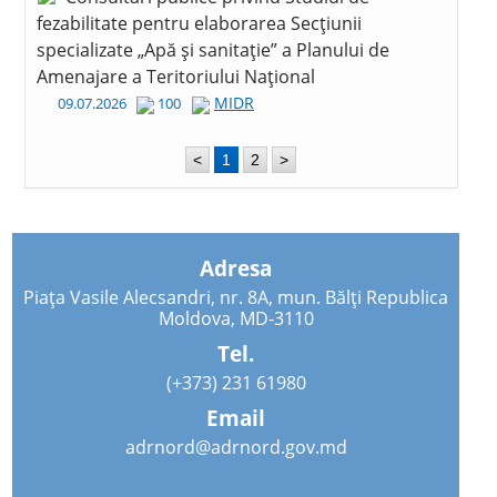
fezabilitate pentru elaborarea Secțiunii
specializate „Apă și sanitație” a Planului de
Amenajare a Teritoriului Național
MIDR
09.07.2026
100
<
1
2
>
Adresa
Piața Vasile Alecsandri, nr. 8A, mun. Bălți Republica
Moldova, MD-3110
Tel.
(+373) 231 61980
Email
adrnord@adrnord.gov.md