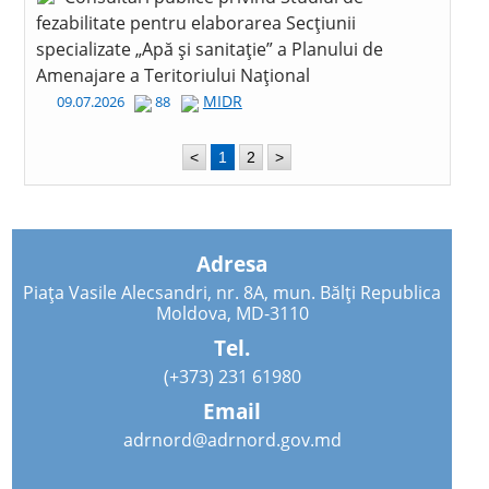
fezabilitate pentru elaborarea Secțiunii
specializate „Apă și sanitație” a Planului de
Amenajare a Teritoriului Național
MIDR
09.07.2026
88
<
1
2
>
Adresa
Piața Vasile Alecsandri, nr. 8A, mun. Bălți Republica
Moldova, MD-3110
Tel.
(+373) 231 61980
Email
adrnord@adrnord.gov.md