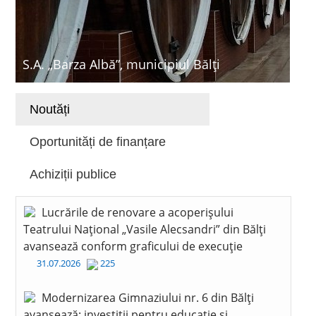
S.A. „Barza Albă”, municipiul Bălți
Noutăți
Oportunități de finanțare
Achiziții publice
Lucrările de renovare a acoperișului
Teatrului Național „Vasile Alecsandri” din Bălți
avansează conform graficului de execuție
31.07.2026
225
Modernizarea Gimnaziului nr. 6 din Bălți
avansează: investiții pentru educație și