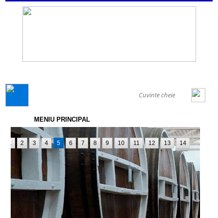
GENERAL
MENIU PRINCIPAL
1
2
3
4
5
6
7
8
9
10
11
12
13
14