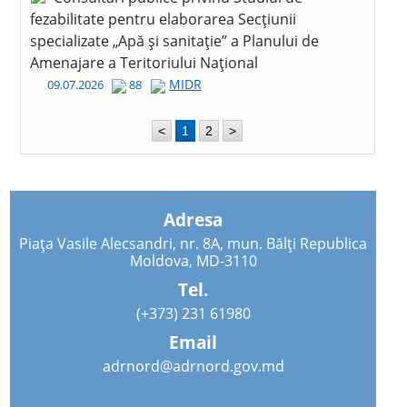
fezabilitate pentru elaborarea Secțiunii
specializate „Apă și sanitație” a Planului de
Amenajare a Teritoriului Național
MIDR
09.07.2026
88
<
1
2
>
Adresa
Piața Vasile Alecsandri, nr. 8A, mun. Bălți Republica
Moldova, MD-3110
Tel.
(+373) 231 61980
Email
adrnord@adrnord.gov.md