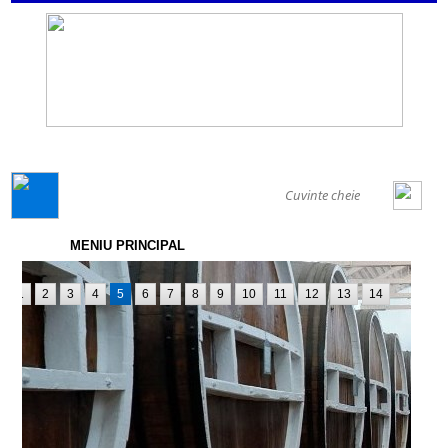
GENERAL
MENIU PRINCIPAL
1
2
3
4
5
6
7
8
9
10
11
12
13
14