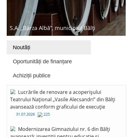
S.A. „Barza Albă”, municipiul Bălți
Noutăți
Oportunități de finanțare
Achiziții publice
Lucrările de renovare a acoperișului
Teatrului Național „Vasile Alecsandri” din Bălți
avansează conform graficului de execuție
31.07.2026
225
Modernizarea Gimnaziului nr. 6 din Bălți
avansează: investiții pentru educație și