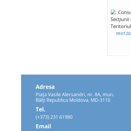
Consu
Secțiunii
Teritoriu
09.07.2
Adresa
Piața Vasile Alecsandri, nr. 8A, mun.
Bălți Republica Moldova, MD-3110
Tel.
(+373) 231 61980
Email