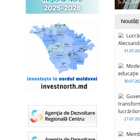
S.A. „Ba
Noutăți
Lucră
Alecsandr
31.07.2
Moder
educație 
30.07.2
Guver
transform
lucrărilo
27.07.2
Membr