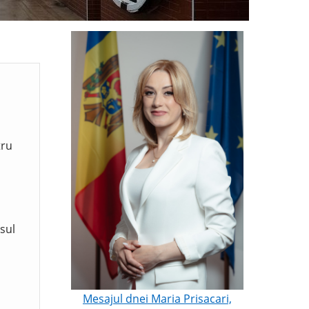
tru
sul
Mesajul dnei Maria Prisacari,