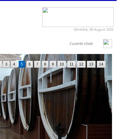
Sâmbătă, 08 August 2026
3
4
5
6
7
8
9
10
11
12
13
14