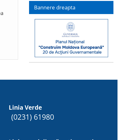
Bannere dreapta
ea
Linia Verde
(0231) 61980