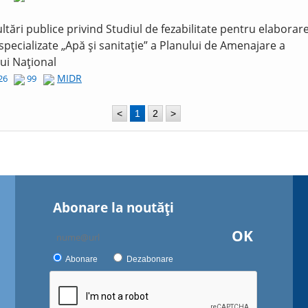
ltări publice privind Studiul de fezabilitate pentru elaborar
 specializate „Apă și sanitație” a Planului de Amenajare a
lui Național
MIDR
026
99
<
1
2
>
Abonare la noutăţi
OK
Abonare
Dezabonare