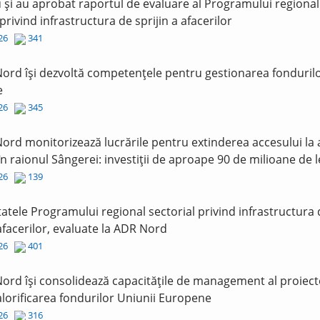
și au aprobat raportul de evaluare al Programului regional
 privind infrastructura de sprijin a afacerilor
026
341
ord își dezvoltă competențele pentru gestionarea fonduril
e
026
345
ord monitorizează lucrările pentru extinderea accesului la
în raionul Sângerei: investiții de aproape 90 de milioane de l
026
139
tatele Programului regional sectorial privind infrastructura
 afacerilor, evaluate la ADR Nord
026
401
ord își consolidează capacitățile de management al proiect
lorificarea fondurilor Uniunii Europene
026
316