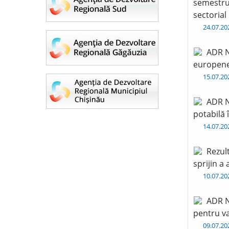
semestru 
sectorial
24.07.2
ADR N
europen
15.07.2
ADR N
potabilă 
14.07.2
Rezul
sprijin a
10.07.2
ADR N
pentru va
09.07.2