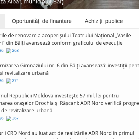
rza Albă”, municipiul Bălți
Oportunități de finanțare
Achiziții publice
rile de renovare a acoperișului Teatrului Național „Vasile
i” din Bălți avansează conform graficului de execuție
026
268
nizarea Gimnaziului nr. 6 din Bălți avansează: investiții pen
și revitalizare urbană
026
274
nul Republicii Moldova investește 57 mil. lei pentru
area orașelor Drochia și Râșcani: ADR Nord verifică progre
r de revitalizare urbană
026
367
ii CRD Nord au luat act de realizările ADR Nord în primul