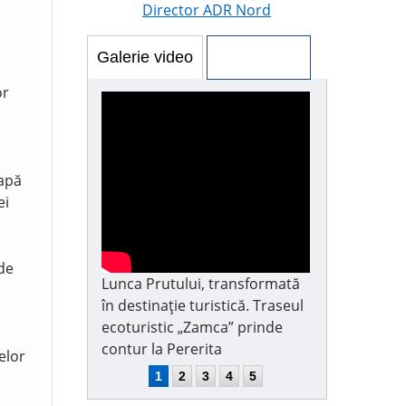
Director ADR Nord
Galerie video
Galerie foto
or
 apă
ei
 de
Lunca Prutului, transformată
în destinație turistică. Traseul
ecoturistic „Zamca” prinde
contur la Pererita
elor
1
2
3
4
5