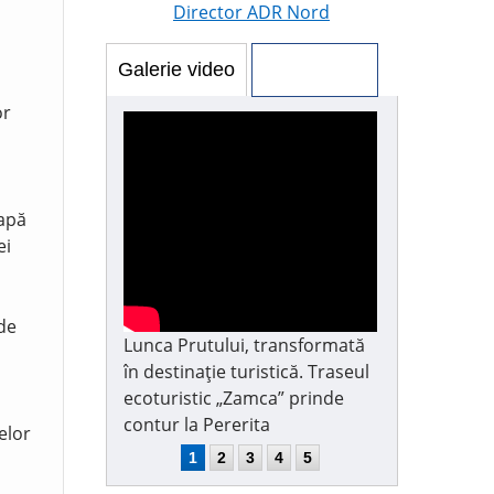
Director ADR Nord
Galerie video
Galerie foto
or
 apă
ei
 de
Lunca Prutului, transformată
în destinație turistică. Traseul
ecoturistic „Zamca” prinde
contur la Pererita
elor
1
2
3
4
5