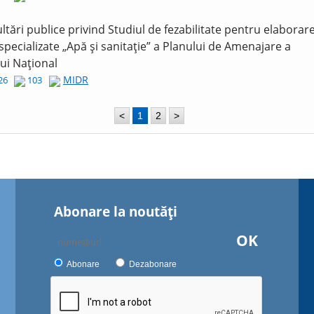
ltări publice privind Studiul de fezabilitate pentru elaborar
 specializate „Apă și sanitație” a Planului de Amenajare a
lui Național
MIDR
026
103
<
1
2
>
Abonare la noutăţi
OK
Abonare
Dezabonare