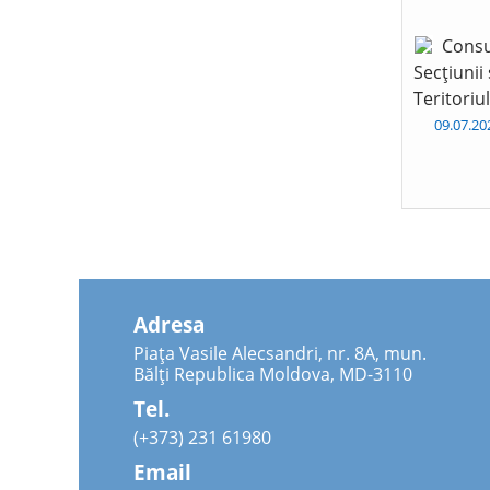
Consu
Secțiunii
Teritoriu
09.07.2
Adresa
Piața Vasile Alecsandri, nr. 8A, mun.
Bălți Republica Moldova, MD-3110
Tel.
(+373) 231 61980
Email