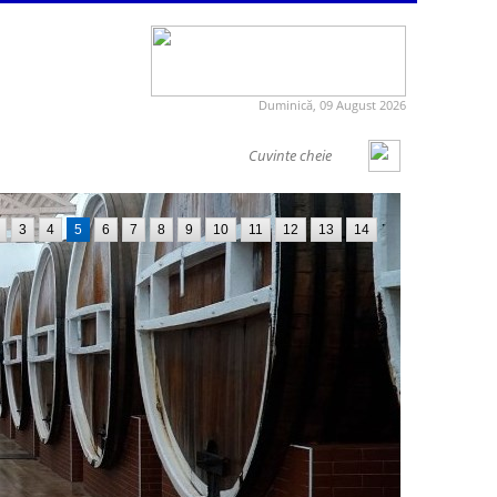
Duminică, 09 August 2026
3
4
5
6
7
8
9
10
11
12
13
14