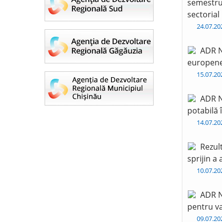
semestru 
sectorial
24.07.2
ADR N
europen
15.07.2
ADR N
potabilă 
14.07.2
Rezul
sprijin a
10.07.2
ADR N
pentru va
09.07.2