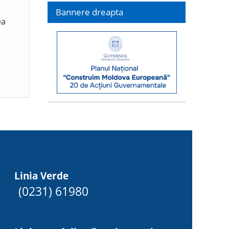
Bannere dreapta
ea
Linia Verde
(0231) 61980