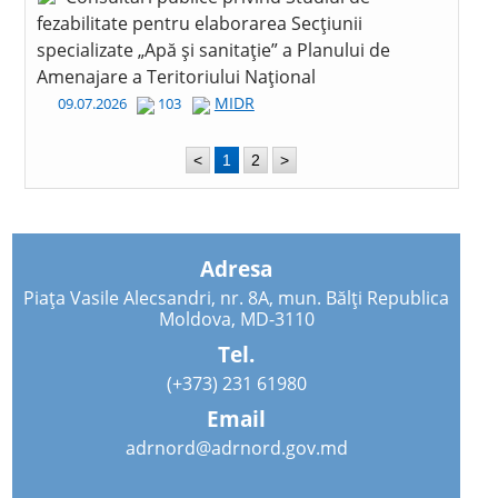
fezabilitate pentru elaborarea Secțiunii
specializate „Apă și sanitație” a Planului de
Amenajare a Teritoriului Național
MIDR
09.07.2026
103
<
1
2
>
Adresa
Piața Vasile Alecsandri, nr. 8A, mun. Bălți Republica
Moldova, MD-3110
Tel.
(+373) 231 61980
Email
adrnord@adrnord.gov.md