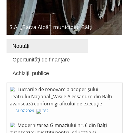
S.A. „Barza Albă”, municipiul Bălți
Noutăți
Oportunități de finanțare
Achiziții publice
Lucrările de renovare a acoperișului
Teatrului Național „Vasile Alecsandri” din Bălți
avansează conform graficului de execuție
31.07.2026
282
Modernizarea Gimnaziului nr. 6 din Bălți
avansează: investiții pentru educație și