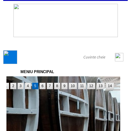
GENERAL
MENIU PRINCIPAL
1
2
3
4
5
6
7
8
9
10
11
12
13
14