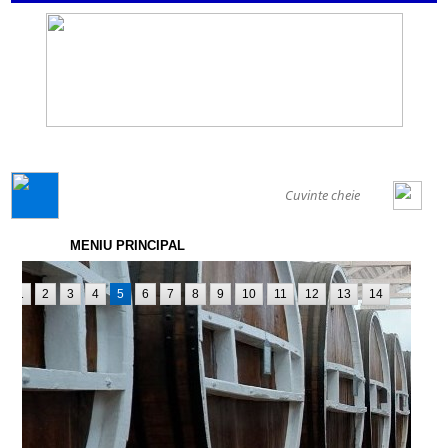
GENERAL
MENIU PRINCIPAL
1
2
3
4
5
6
7
8
9
10
11
12
13
14