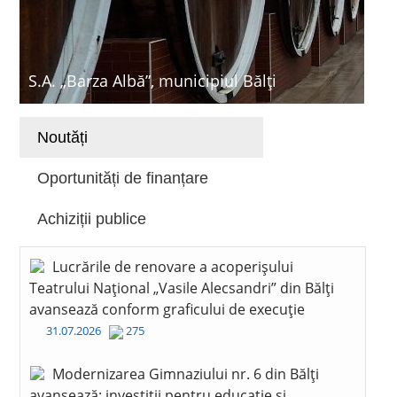
S.A. „Barza Albă”, municipiul Bălți
Noutăți
Oportunități de finanțare
Achiziții publice
Lucrările de renovare a acoperișului
Teatrului Național „Vasile Alecsandri” din Bălți
avansează conform graficului de execuție
31.07.2026
275
Modernizarea Gimnaziului nr. 6 din Bălți
avansează: investiții pentru educație și