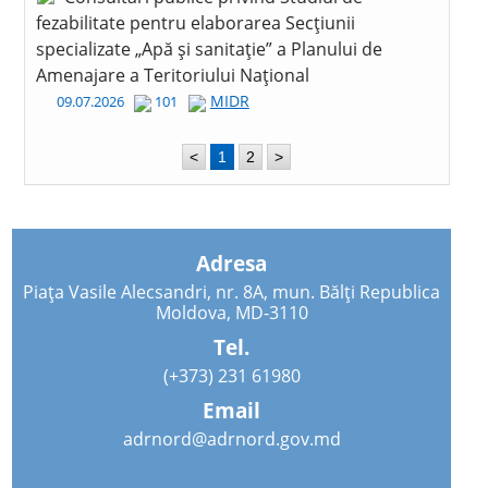
fezabilitate pentru elaborarea Secțiunii
specializate „Apă și sanitație” a Planului de
Amenajare a Teritoriului Național
MIDR
09.07.2026
101
<
1
2
>
Adresa
Piața Vasile Alecsandri, nr. 8A, mun. Bălți Republica
Moldova, MD-3110
Tel.
(+373) 231 61980
Email
adrnord@adrnord.gov.md