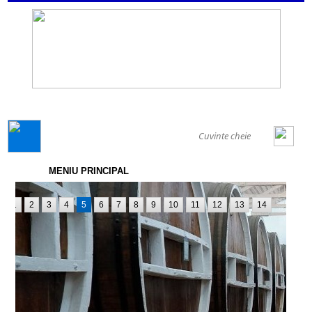
GENERAL
MENIU PRINCIPAL
1
2
3
4
5
6
7
8
9
10
11
12
13
14