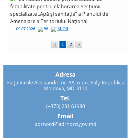
fezabilitate pentru elaborarea Secțiunii
specializate „Apă și sanitație” a Planului de
Amenajare a Teritoriului Național
MIDR
09.07.2026
88
<
1
2
>
Adresa
Piața Vasile Alecsandri, nr. 8A, mun. Bălți Republica
Moldova, MD-3110
Tel.
(+373) 231 61980
Email
adrnord@adrnord.gov.md