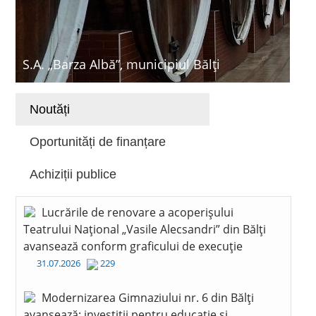
S.A. „Barza Albă”, municipiul Bălți
Noutăți
Oportunități de finanțare
Achiziții publice
Lucrările de renovare a acoperișului
Teatrului Național „Vasile Alecsandri” din Bălți
avansează conform graficului de execuție
31.07.2026
229
Modernizarea Gimnaziului nr. 6 din Bălți
avansează: investiții pentru educație și