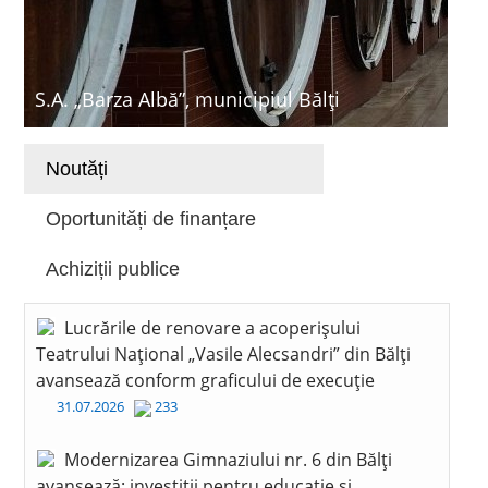
S.A. „Barza Albă”, municipiul Bălți
Noutăți
Oportunități de finanțare
Achiziții publice
Lucrările de renovare a acoperișului
Teatrului Național „Vasile Alecsandri” din Bălți
avansează conform graficului de execuție
31.07.2026
233
Modernizarea Gimnaziului nr. 6 din Bălți
avansează: investiții pentru educație și