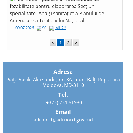
fezabilitate pentru elaborarea Secțiunii
specializate „Apă și sanitație” a Planului de
Amenajare a Teritoriului Național
MIDR
09.07.2026
90
<
1
2
>
Adresa
Piața Vasile Alecsandri, nr. 8A, mun. Bălți Republica
Moldova, MD-3110
Tel.
(+373) 231 61980
Email
adrnord@adrnord.gov.md