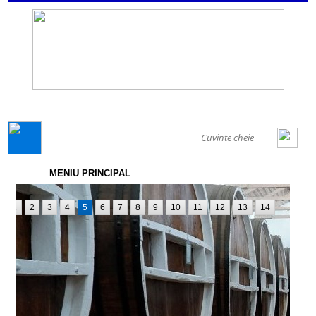
GENERAL
MENIU PRINCIPAL
1
2
3
4
5
6
7
8
9
10
11
12
13
14