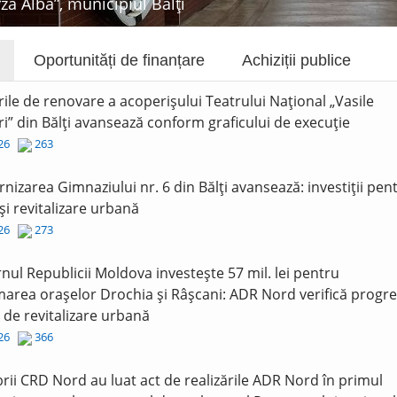
rza Albă”, municipiul Bălți
Oportunități de finanțare
Achiziții publice
rile de renovare a acoperișului Teatrului Național „Vasile
i” din Bălți avansează conform graficului de execuție
026
263
nizarea Gimnaziului nr. 6 din Bălți avansează: investiții pen
și revitalizare urbană
026
273
nul Republicii Moldova investește 57 mil. lei pentru
area orașelor Drochia și Râșcani: ADR Nord verifică progre
r de revitalizare urbană
026
366
ii CRD Nord au luat act de realizările ADR Nord în primul