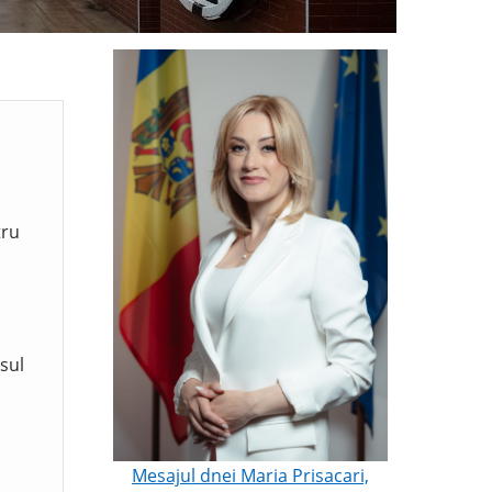
tru
sul
Mesajul dnei Maria Prisacari,