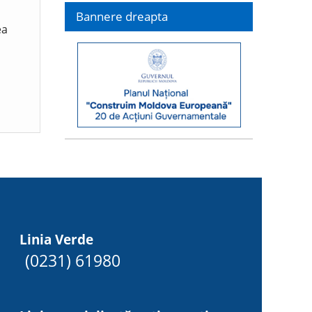
Bannere dreapta
ea
Linia Verde
(0231) 61980