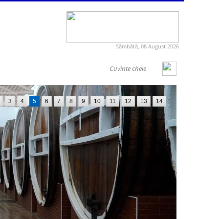
Sâmbătă, 08 August 2026
3
4
5
6
7
8
9
10
11
12
13
14