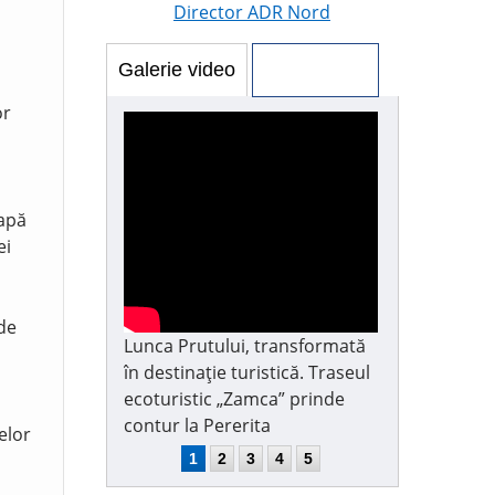
Director ADR Nord
Galerie video
Galerie foto
or
 apă
ei
 de
Lunca Prutului, transformată
în destinație turistică. Traseul
ecoturistic „Zamca” prinde
contur la Pererita
elor
1
2
3
4
5