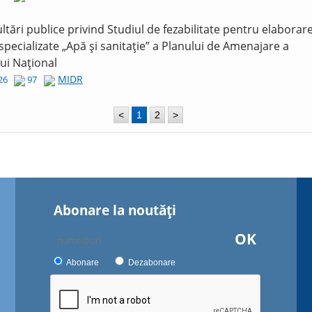
ltări publice privind Studiul de fezabilitate pentru elaborar
 specializate „Apă și sanitație” a Planului de Amenajare a
lui Național
MIDR
026
97
<
1
2
>
Abonare la noutăţi
OK
Abonare
Dezabonare