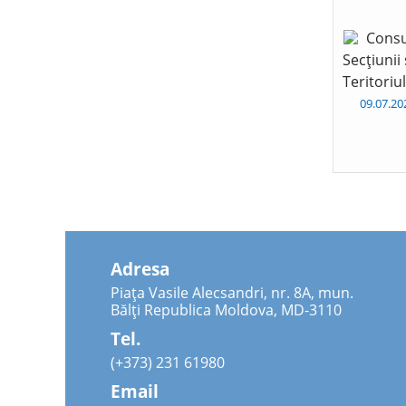
Consu
Secțiunii
Teritoriu
09.07.2
Adresa
Piața Vasile Alecsandri, nr. 8A, mun.
Bălți Republica Moldova, MD-3110
Tel.
(+373) 231 61980
Email