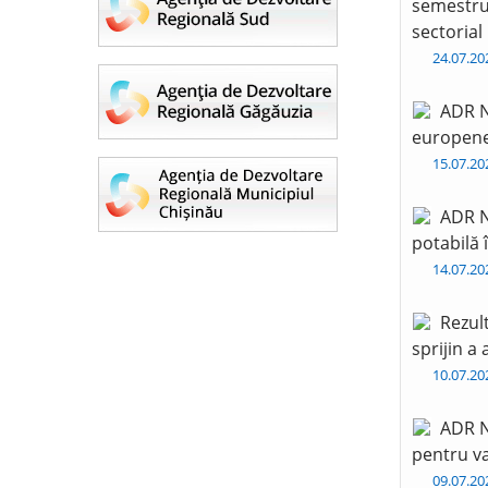
semestru 
sectorial
24.07.2
ADR N
europen
15.07.2
ADR N
potabilă 
14.07.2
Rezul
sprijin a
10.07.2
ADR N
pentru va
09.07.2