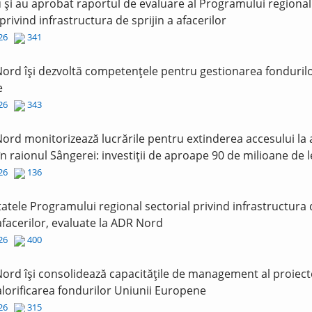
și au aprobat raportul de evaluare al Programului regional
 privind infrastructura de sprijin a afacerilor
026
341
ord își dezvoltă competențele pentru gestionarea fonduril
e
026
343
ord monitorizează lucrările pentru extinderea accesului la
în raionul Sângerei: investiții de aproape 90 de milioane de l
026
136
tatele Programului regional sectorial privind infrastructura
 afacerilor, evaluate la ADR Nord
026
400
ord își consolidează capacitățile de management al proiect
lorificarea fondurilor Uniunii Europene
026
315