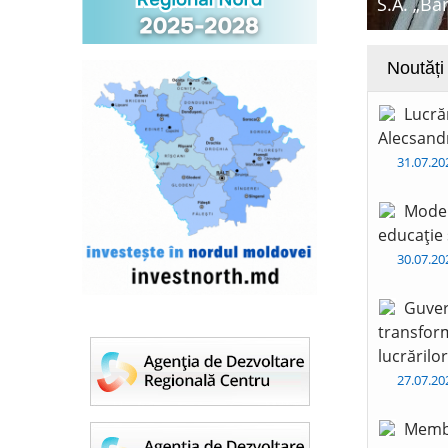
S.A. „Ba
Noutăți
Lucră
Alecsandr
31.07.2
Moder
educație 
30.07.2
Guver
transform
lucrărilo
27.07.2
Membr