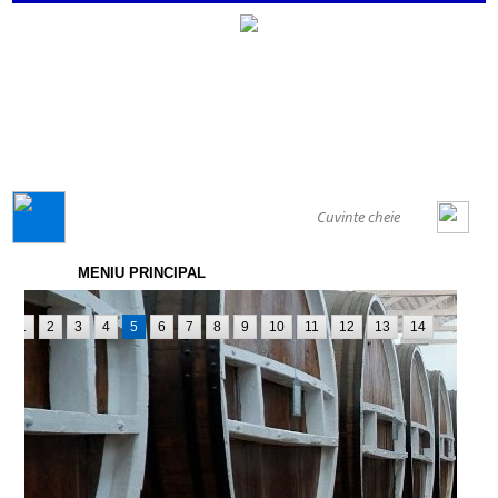
GENERAL
MENIU PRINCIPAL
1
2
3
4
5
6
7
8
9
10
11
12
13
14