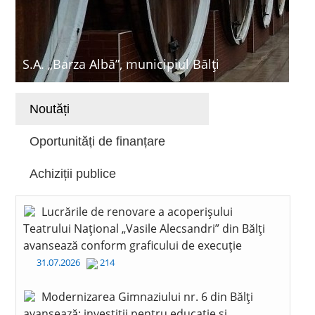
S.A. „Barza Albă”, municipiul Bălți
Noutăți
Oportunități de finanțare
Achiziții publice
Lucrările de renovare a acoperișului
Teatrului Național „Vasile Alecsandri” din Bălți
avansează conform graficului de execuție
31.07.2026
214
Modernizarea Gimnaziului nr. 6 din Bălți
avansează: investiții pentru educație și