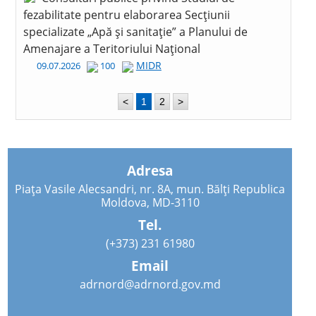
fezabilitate pentru elaborarea Secțiunii
specializate „Apă și sanitație” a Planului de
Amenajare a Teritoriului Național
MIDR
09.07.2026
100
<
1
2
>
Adresa
Piața Vasile Alecsandri, nr. 8A, mun. Bălți Republica
Moldova, MD-3110
Tel.
(+373) 231 61980
Email
adrnord@adrnord.gov.md