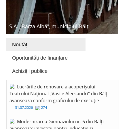
S.A. „Barza Albă”, municipiul Bălți
Noutăți
Oportunități de finanțare
Achiziții publice
Lucrările de renovare a acoperișului
Teatrului Național „Vasile Alecsandri” din Bălți
avansează conform graficului de execuție
31.07.2026
274
Modernizarea Gimnaziului nr. 6 din Bălți
avansează: investiții pentru educație și