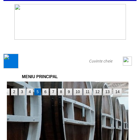
GENERAL
MENIU PRINCIPAL
1
2
3
4
5
6
7
8
9
10
11
12
13
14